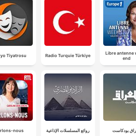
Det er et voldsomt mental pres, de står i.
00:13:10 · Beskrivelsen af den psykiske belastning og det
efterfølgende juridiske ansvar, som betjente oplever efter at 
affyret skud.
Man kan nærmest skære i vreden derude.
Libre antenne
yo Tiyatrosu
Radio Turquie Türkiye
end
00:14:25 · Værten beskriver den stærke følelse af vrede bland
beboerne i området efter hændelsen.
rlons-nous
روائع المسلسلات الإذاعية
راق بودكاست