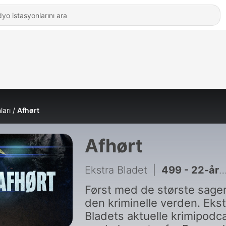
ları
Afhørt
Afhørt
Ekstra Bladet
|
499 - 22-årig skudt i ryggen af politiet
Først med de største sager
den kriminelle verden. Ekst
Bladets aktuelle krimipodc