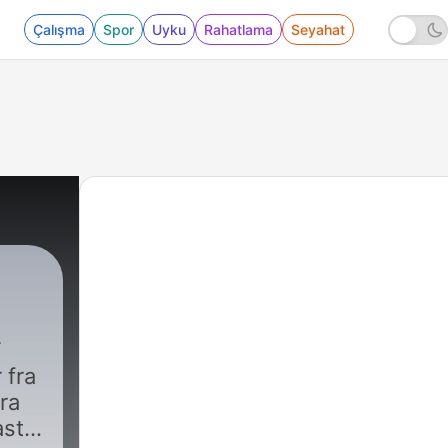
Çalışma
Spor
Uyku
Rahatlama
Seyahat
 fra
ra
ast