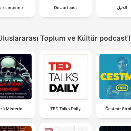
bre antenne
De Jortcast
الدليل
Uluslararası Toplum ve Kültür podcast'l
rú Misterio
TED Talks Daily
Čestmír Stra