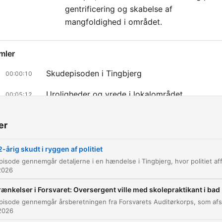
gentrificering og skabelse af
mangfoldighed i området.
mler
Skudepisoden i Tingbjerg
00:00:10
Uroligheder og vrede i lokalområdet
00:05:12
Politiet brug af våben og juridiske rammer
00:09:29
er
Det psykiske pres på betjente
00:12:26
-årig skudt i ryggen af politiet
Efterforskning og vidneoplysninger i Tingbjerg
00:13:41
2026
Tingbjergs historie og udvikling
00:15:56
rænkelser i Forsvaret: Oversergent ville med skolepraktikant i bad
oğrudan o ana gitmek için bir bölüme tıklayın
2026
çıkanlar