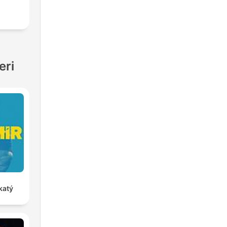
eri
katý