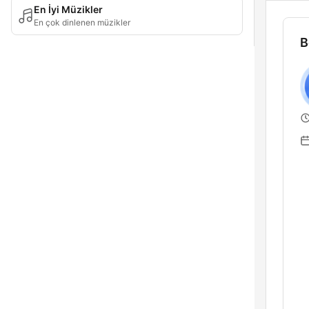
En İyi Müzikler
En çok dinlenen müzikler
B