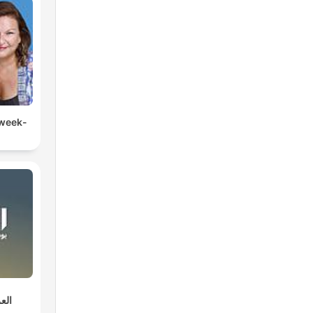
have
 week-
t
الع