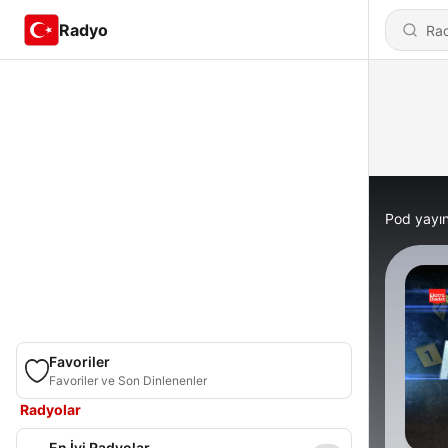
Radyo
Pod yayın
Favoriler
Favoriler ve Son Dinlenenler
Radyolar
En İyi Radyolar