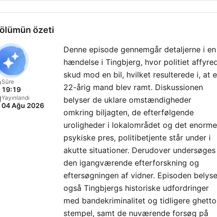
ölümün özeti
Denne episode gennemgår detaljerne i en
hændelse i Tingbjerg, hvor politiet affyre
skud mod en bil, hvilket resulterede i, at 
Süre
22-årig mand blev ramt. Diskussionen
19:19
Yayınlandı
belyser de uklare omstændigheder
04 Ağu 2026
omkring biljagten, de efterfølgende
uroligheder i lokalområdet og det enorme
psykiske pres, politibetjente står under i
akutte situationer. Derudover undersøges
den igangværende efterforskning og
eftersøgningen af vidner. Episoden belyse
også Tingbjergs historiske udfordringer
med bandekriminalitet og tidligere ghetto
stempel, samt de nuværende forsøg på