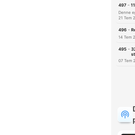
-
497
11
21 Tem 
-
496
R
14 Tem 
-
495
3
s
07 Tem 