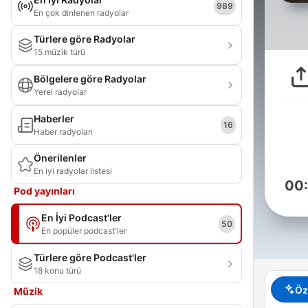
989
En çok dinlenen radyolar
Türlere göre Radyolar
15 müzik türü
Bölgelere göre Radyolar
Yerel radyolar
Haberler
16
Haber radyoları
Önerilenler
En iyi radyolar listesi
00
Pod yayınları
En İyi Podcast'ler
50
En popüler podcast'ler
Türlere göre Podcast'ler
18 konu türü
Öz
Müzik