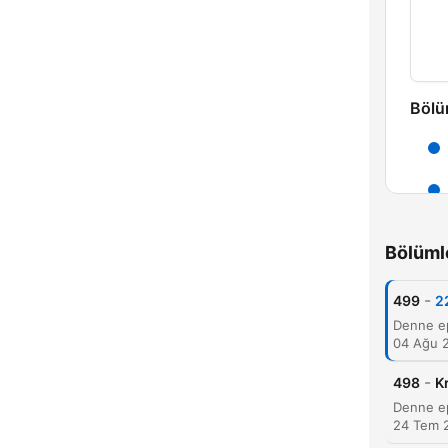
Bölü
Bölüml
-
499
22
04 Ağu 
-
498
K
D
24 Tem 
Öne 