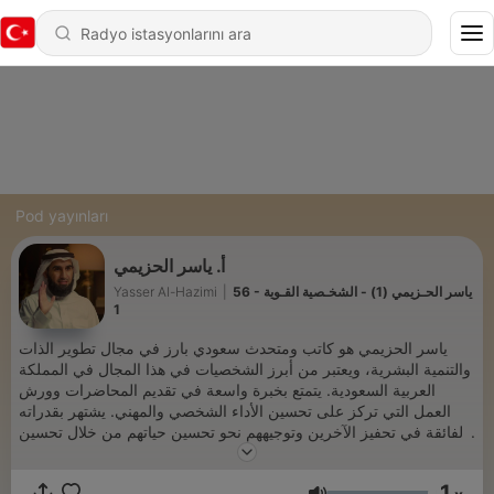
Pod yayınları
أ. ياسر الحزيمي
56 - ياسر الحـزيمي (1) - الشخـصية القـوية
|
Yasser Al-Hazimi
1
ياسر الحزيمي هو كاتب ومتحدث سعودي بارز في مجال تطوير الذات
والتنمية البشرية، ويعتبر من أبرز الشخصيات في هذا المجال في المملكة
العربية السعودية. يتمتع بخبرة واسعة في تقديم المحاضرات وورش
العمل التي تركز على تحسين الأداء الشخصي والمهني. يشتهر بقدراته
الفائقة في تحفيز الآخرين وتوجيههم نحو تحسين حياتهم من خلال تحسين
مهاراتهم الذاتية وتطوير قدراتهم. يتمتع بأسلوب مميز يجمع بين التحليل
العميق والمشاركة الفعّالة، مما يجعله محط أنظار العديد من الأفراد
1