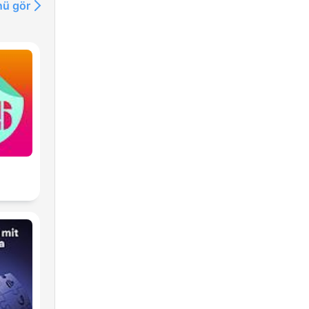
ü gör