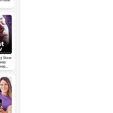
by Slow
leep
eep
e Sound
ASMR