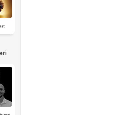
ast
eri
ritual