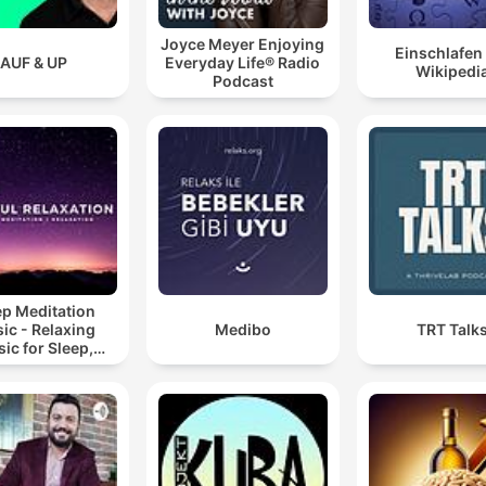
Joyce Meyer Enjoying
Einschlafen
AUF & UP
Everyday Life® Radio
Wikipedi
Podcast
ep Meditation
ic - Relaxing
Medibo
TRT Talk
ic for Sleep,
editation &
Relaxation