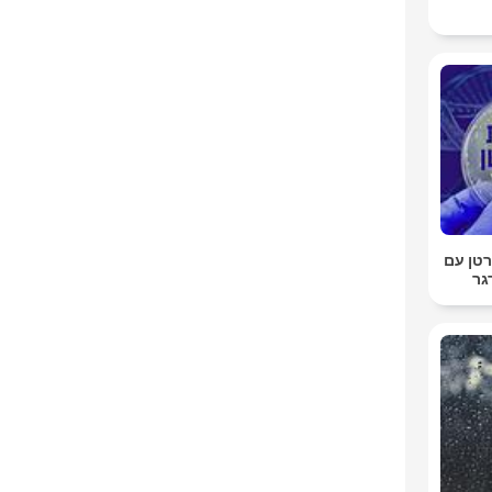
טן עם
גר