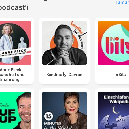
Tümün
podcast'i
 Anne Fleck -
undheit und
Kendine İyi Davran
InBits
Ernährung