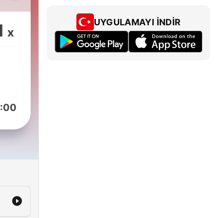
UYGULAMAYI İNDIR
1
x
:00