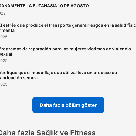
SANAMENTE LA EUTANASIA 10 DE AGOSTO
022
El estrés que produce el transporte genera riesgos en la salud físi
y mental
2025
Programas de reparación para las mujeres víctimas de violencia
sexual
2025
Verifique que el maquillaje que utiliza lleva un proceso de
fabricación segura
2025
Daha fazla bölüm göster
Daha fazla Sağlık ve Fitness