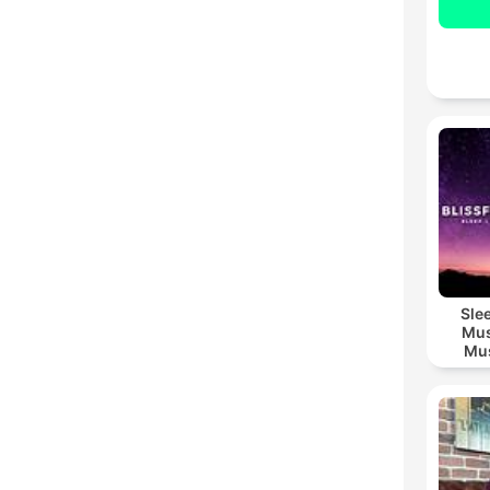
Sle
Mus
Mus
M