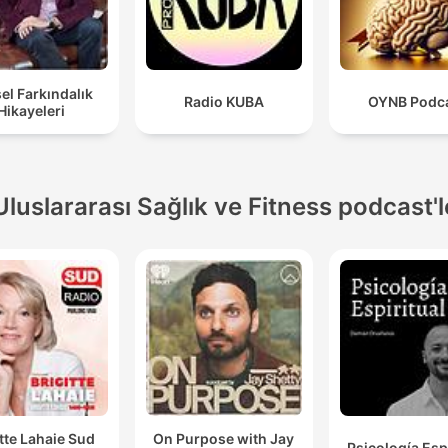
sel Farkındalık
Radio KUBA
OYNB Podc
Hikayeleri
Uluslararası Sağlık ve Fitness podcast'l
itte Lahaie Sud
On Purpose with Jay
Psicología Espi