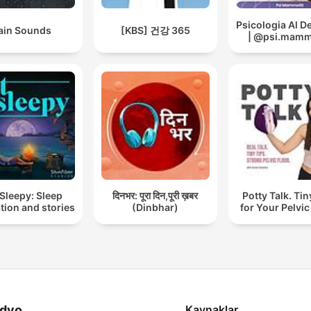
Psicologia Al 
ain Sounds
[KBS] 건강 365
| @psi.mammo
Sleepy: Sleep
दिनभर: पूरा दिन,पूरी ख़बर
Potty Talk. Tin
tion and stories
(Dinbhar)
for Your Pelvic
dyo
Kaynaklar