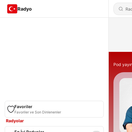
Radyo
Pod yayın
Favoriler
Favoriler ve Son Dinlenenler
Radyolar
En İyi Radyolar