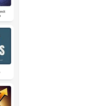
 mit
a
s