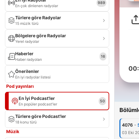
989
En çok dinlenen radyolar
Türlere göre Radyolar
15 müzik türü
Bölgelere göre Radyolar
Yerel radyolar
Haberler
16
Haber radyoları
00
Önerilenler
En iyi radyolar listesi
Pod yayınları
En İyi Podcast'ler
50
En popüler podcast'ler
Bölüml
Türlere göre Podcast'ler
18 konu türü
-
4076
Müzik
03 Eki 2