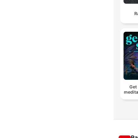
R
Get 
medita
Ra