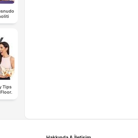
Desnudo
liti
y Tips
 Floor.
Hakkında & İletişim