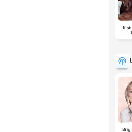
Kişi
Brig