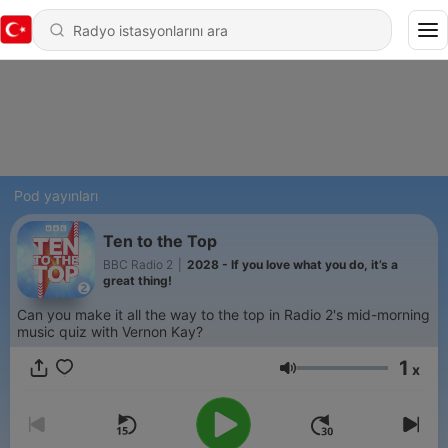
Pod yayınları
Ten to the Top
BBC Radio 2
|
2028 - If you love what you do, it’s a
great thing!
Can you make it all the way to the top in Radio 2's mid-morning
music quiz with Vernon Kay?
1
x
Ses