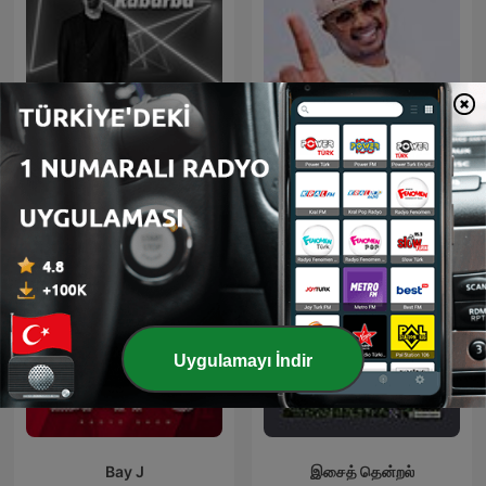
Virgin Radio - Mesut Süre
DJ KYM NICKDEE MIXES
ile Rabarba
Uygulamayı İndir
Bay J
இசைத் தென்றல்