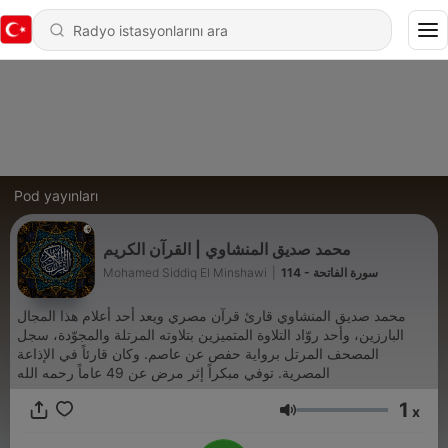
Pod yayınları
محمد صديق المنشاوي | القرآن الكريم
Mohamed Siddiq El Minshawi
|
114 - سورة الفاتحة
محمد صديق المنشاوي قارئ قرآن مصري ويعد أحد أعلام هذا المجال
البارزين، وأحد روّاد التلاوة المتميزين بتلاوته المرتلة والمجوّدة، سجل
المصحف المرتل برواية حفص عن عاصم. وكان قارئاً في الإذاعة
المصرية. توفي مبكراً إثر مرض عن 49 عاماً رحمه الله
1
x
Ses