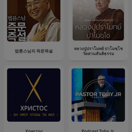
หลวงปู่ปราโมทย์ ปาโมชฺโช
법륜스님의 즉문즉설
วัดสวนสันติธรรม
Христос
Podcast Toby Jr.