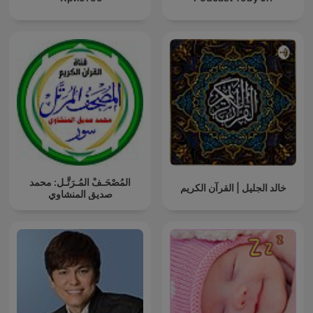
المُصْحَـفْ المُـرَتَّـل: محمد
خالد الجليل | القرآن الكريم
صديق المنشاوي