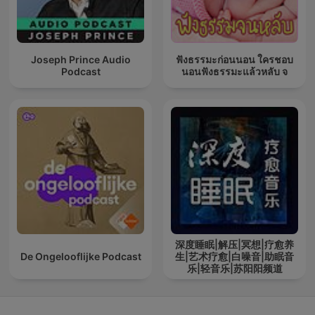
Joseph Prince Audio
ฟังธรรมะก่อนนอน ใครชอบ
Podcast
นอนฟังธรรมะแล้วหลับ จ
深度睡眠|解压|冥想|疗愈养
De Ongelooflijke Podcast
生|艺术疗愈|白噪音|助眠音
乐|轻音乐|苏阳阳频道