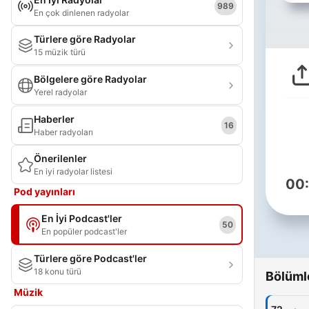
989
En çok dinlenen radyolar
Türlere göre Radyolar
15 müzik türü
Bölgelere göre Radyolar
Yerel radyolar
Haberler
16
Haber radyoları
Önerilenler
En iyi radyolar listesi
00
Pod yayınları
En İyi Podcast'ler
50
En popüler podcast'ler
Türlere göre Podcast'ler
18 konu türü
Bölüml
Müzik