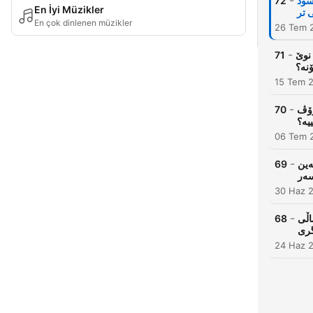
-
سود
72
En İyi Müzikler
En çok dinlenen müzikler
26 Tem 
-
 نوێ
71
15 Tem 
-
مرۆڤ
70
یە؟
06 Tem 
-
ەین
69
سەر
30 Haz 
-
هۆکار و
68
24 Haz 