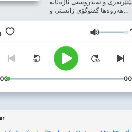
ێتێرنەری و تەندروستی ئاژەڵانە
هەروەها گفتوگۆی زانستی و
ۆستانە لەسەر ئەو بابەتانەی کە
ن بۆ خەڵک بەگشتی، لەنێویاندا
Ses
زیشکە ڤێتێرنەریە گەنجەکان کە
اکانیان لە پراکتیکیدا پەرەپێداوە،
ەها زانیاری و ڕێنمایی لەلایەن
پسپۆڕانەوە بۆ بەخێوکاران و
کەسانی دیکە کە پەیوەندییان بە
ەڵ و بەرهەمەکانیانەوە هەیە بۆ
:00
00
نکردنی ژینگەیەکی تەندروست و
 چەمکی تەندروستی بۆ هەموو
ەوەرە زیندووەکان کە لە مرۆڤ
و ڕووەک و ئاژەڵەوە دەست
er
ات و بێ کۆتا هەموو گیانلەبەرە
کێوییەکان. لە کۆتاییدا مشتومڕ