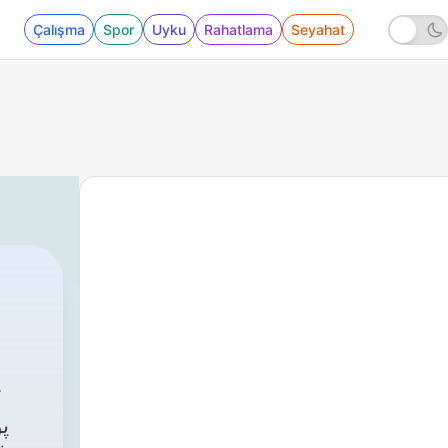
Çalışma
Spor
Uyku
Rahatlama
Seyahat
پ