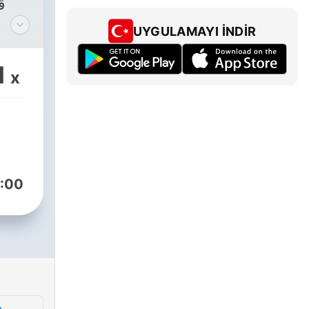
ڤ
UYGULAMAYI İNDIR
د
گرنگ
1
x
پ
توان
هەرو
ئاژ
:00
دابی
یەک
بوون
پێدەک