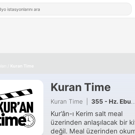
ları
Kuran Time
Kuran Time
Kuran Time
|
355 - Hz. Ebubekir'in (ra) Mirası | Yapay Zeka Kısa Film
Kur’ân-ı Kerim salt meal
üzerinden anlaşılacak bir k
değil. Meal üzerinden oku