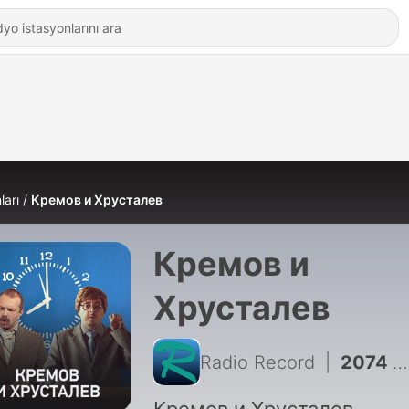
ları
Кремов и Хрусталев
Кремов и
Хрусталев
Radio Record
|
2074 - Кремов и Хрусталев @ Radio Record #3720 (06-08-2026)