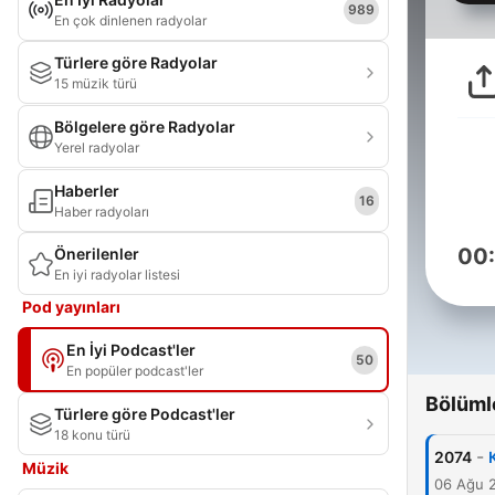
989
En çok dinlenen radyolar
Türlere göre Radyolar
15 müzik türü
Bölgelere göre Radyolar
Yerel radyolar
Haberler
16
Haber radyoları
00
Önerilenler
En iyi radyolar listesi
Pod yayınları
En İyi Podcast'ler
50
En popüler podcast'ler
Bölüml
Türlere göre Podcast'ler
18 konu türü
-
2074
Müzik
06 Ağu 