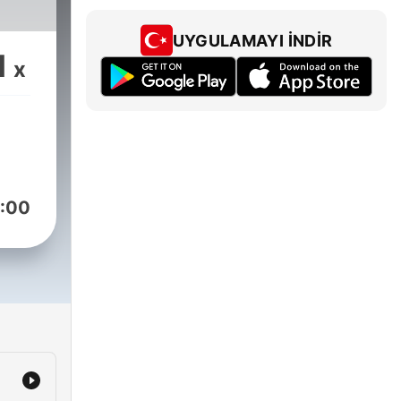
UYGULAMAYI İNDIR
1
x
:00