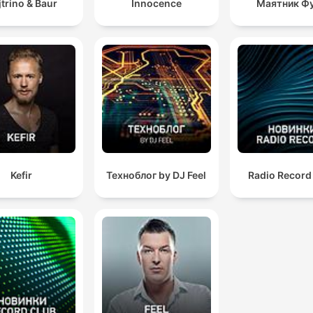
jtrino & Baur
Innocence
Маятник Ф
Kefir
Техноблог by DJ Feel
Radio Recor