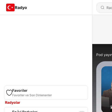
Radyo
Pod yayın
Favoriler
Favoriler ve Son Dinlenenler
Radyolar
En İyi Radyolar