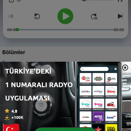
x
تدخله على مسلم،أو تكشف عنه كربة
Ses
00:00
00:00
Bölümler
-
ـ(إعادة التركيز)
52
30 Oca 2023
-
طهارة أسفل النعلين
51
30 Oca 2023
-
لا تترك صلاتك وتنهزم أمام الوسواس
50
30 Oca 2023
-
اطمئن لقبول عبادتك
49
30 Oca 2023