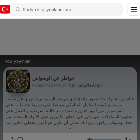
Pod yayınları
خواطر عن الوسواس
52 - ـ(إعادة التركيز)
|
Mohammad Khalid
قناة من شأنها ايجاد تصور واضح لدى مريض الوسواس القهري عن طبيعة
مرضه و كيفية التعامل السلوكي مع هذا المرض وما يختلط به على
الموسوس من أمور الدين والعقيدة مع حالته المرضية و العمل على
محاورة التساؤلات التي تدور في أذهان الكثيرين حول الأنواع المتعددة من
هذا الوسواس راجين من الله تعالى أن نكون عوناً لهم لتخطي الكثير مما
يعانونه من ظلمات هذا المرض وأن نمد يد العون للآخرين اقتداء بقول
الرسول صلى الله عليه وسلم (وأحب الأعمال إلى الله تعالى سرورٌ
1