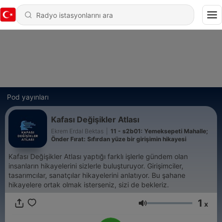
Pod yayınları
Kafası Değişikler Atlası
Ekrem Erdal Bektas
|
11 - s2b01: Yemeksepeti Mahalle;
Önder Fırat: Sıfırdan yüze bir girişimin hikayesi
Kafası Değişikler Atlası yaptığı farklı işlerle gündem olan
insanların hikayelerini sizlerle buluşturuyor. Girişimciler,
tasarımcılar, sanatçılar hikayelerini anlatıyor. Bu şahane
hikayelere ortak olmak isterseniz, sizi de bekleriz.
1
x
Ses