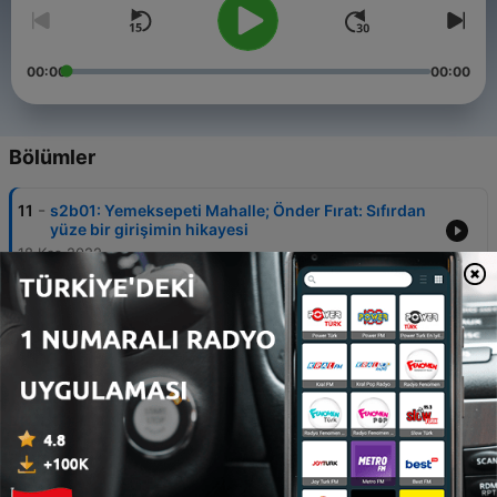
00:00
00:00
Bölümler
-
11
s2b01: Yemeksepeti Mahalle; Önder Fırat: Sıfırdan
yüze bir girişimin hikayesi
18 Kas 2022
-
10
Alchemy: İnovasyon kullanıcının hayır duasını
almaktır.
08 Haz 2022
-
9
Bölüm 8: Quin AI; insanların bir sonraki adımını
tahmin etmek için yatırım aldı!
02 Haz 2022
-
8
Bölüm 7: Başak Özcan: Pandemide durmadık, şimdi
daha da hızlanıyoruz.