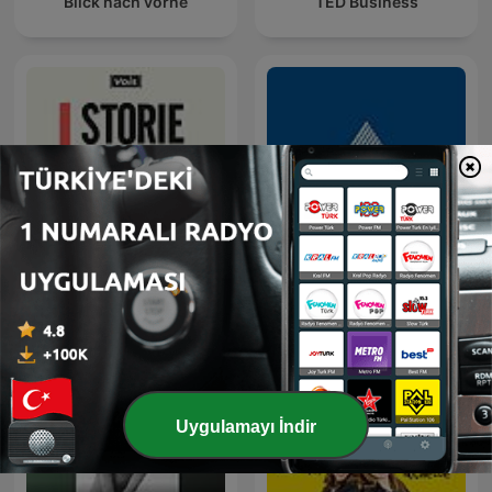
Blick nach vorne
TED Business
İnsan Kaynakları Yönetimi
STORIE DI BRAND
Bölümü / Yeditepe
Üniversitesi
Uygulamayı İndir