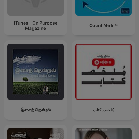
iTunes – On Purpose
Count Me In®
Magazine
இசைத் தென்றல்
مُلخص كتاب