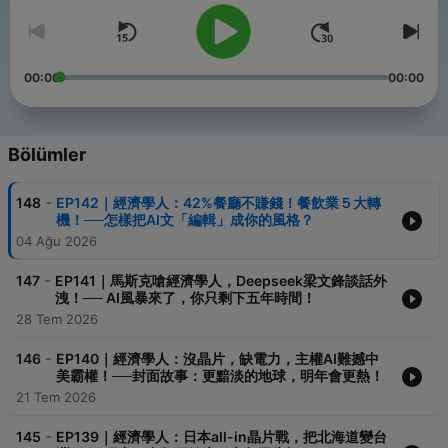
00:00
00:00
Bölümler
-
148
EP142｜經濟學人：42%餐廳不賺錢！餐飲業５大轉
機！──怎樣把AI文「編輯」成你的風格？
04 Ağu 2026
-
147
EP141｜馬斯克嗆經濟學人，Deepseek梁文鋒談話外
洩！── AI風暴來了，你只剩下五年時間！
28 Tem 2026
-
146
EP140｜經濟學人：沒晶片，缺電力，主權AI難撼中
美霸權！──封面故事：更黯淡的地球，明年會更熱！
21 Tem 2026
-
145
EP139｜經濟學人：日本all-in晶片戰，把北海道變台