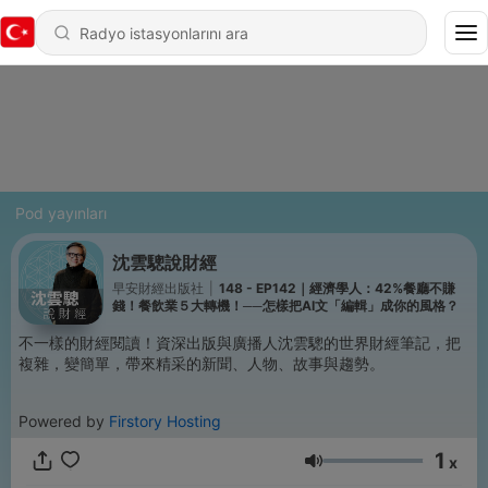
Pod yayınları
沈雲驄說財經
早安財經出版社
|
148 - EP142｜經濟學人：42%餐廳不賺
錢！餐飲業５大轉機！──怎樣把AI文「編輯」成你的風格？
不一樣的財經閱讀！資深出版與廣播人沈雲驄的世界財經筆記，把
複雜，變簡單，帶來精采的新聞、人物、故事與趨勢。
Powered by
Firstory Hosting
1
x
Ses