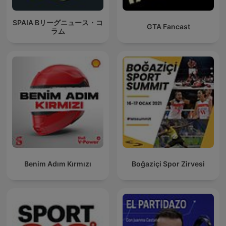
SPAIA Bリーグニュース・コ
GTA Fancast
ラム
Benim Adım Kırmızı
Boğaziçi Spor Zirvesi