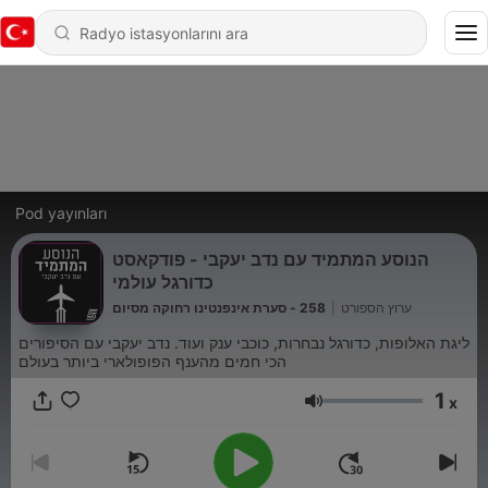
Pod yayınları
הנוסע המתמיד עם נדב יעקבי - פודקאסט
כדורגל עולמי
258 - סערת אינפנטינו רחוקה מסיום
|
ערוץ הספורט
ליגת האלופות, כדורגל נבחרות, כוכבי ענק ועוד. נדב יעקבי עם הסיפורים
הכי חמים מהענף הפופולארי ביותר בעולם
1
x
Ses