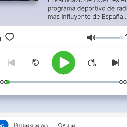
El Partidazo de COPE es el
programa deportivo de rad
más influyente de España.
Presentado por Juanma
Castaño, es de lunes a vie
Ses
de 23:30h a 1:30h. Con las
mejores tertulias en las qu
participan Manolo Lama, P
González, Joseba Larrañag
Gonzalo Miró, Roberto Pal
o Miguel Rico
:00
00
et
Transkripsiyon
Arama