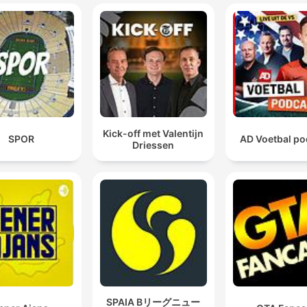
oğrudan o ana gitmek için bir bölüme tıklayın
çıkanlar
Gian Infantino, presidente de la FIFA, le ha prometido
Marruecos la final del Mundial 2030 en Casablanca. 
cambio... de votos para ser reelegido
00:00:32 · Se presenta la noticia principal que genera
Kick-off met Valentijn
SPOR
AD Voetbal po
controversia sobre la sede de la final del próximo mundial.
Driessen
Lo que hace la FIFA es absolutamente desmentir la
información de The Times. La frase textual que dice 
falso y engañoso afirmar que el presidente de la FIFA
hecho alguna promesa
00:09:43 · La especialista Arantxa Rodríguez comunica la
postura oficial de la FIFA ante las acusaciones periodísticas.
SPAIA Bリーグニュー