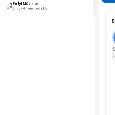
En İyi Müzikler
En çok dinlenen müzikler
B