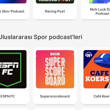
que se vivía en la sala de prensa durante el campeonato.
Nick Luck D
ü Skor Podcast
Racing Post
Podcast
Uluslararası Spor podcast'leri
ESPN FC
Superscoreboard
Café Koer