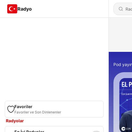
Radyo
Pod yayın
Favoriler
Favoriler ve Son Dinlenenler
Radyolar
En İyi Radyolar