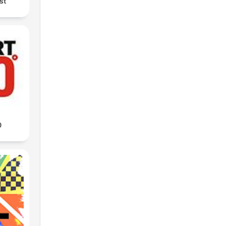
te.
st
n
..
a
0
ía
nal