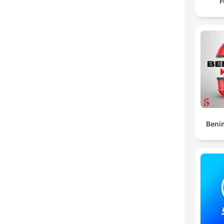
F
Beni