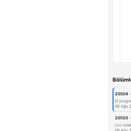
Bölü
Bölüml
20504
06 Ağu 
20503
06 Ağu 