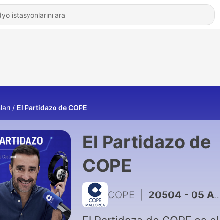
ları
El Partidazo de COPE
El Partidazo de
COPE
COPE
|
20504 - 05 AGO 2026 | EL PARTIDAZO DE COPE