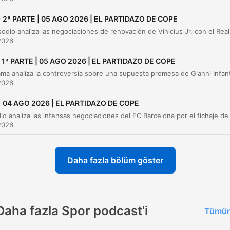
Negociaciones de Vinicius Jr. y el caso Dioma
00:35:27
-
2ª PARTE | 05 AGO 2026 | EL PARTIDAZO DE COPE
La conexión entre Vinicius y Diomandé
00:40:24
2026
El caso Julián Álvarez y la estrategia del Barça
00:48:20
1ª PARTE | 05 AGO 2026 | EL PARTIDAZO DE COPE
Negociaciones y mercado del Atlético de Madr
00:53:00
2026
Análisis del mercado del Valencia
01:05:25
-
04 AGO 2026 | EL PARTIDAZO DE COPE
Resumen de amistosos y mercado de fichajes
01:17:52
2026
Mercado de fichajes y movimientos de clubes
01:19:31
Entrevista con la nadadora Iris Tío
Daha fazla bölüm göster
01:23:40
El primer mundial de Fernando Alonso
01:35:22
La conga de los campeones y la noche del títu
01:48:45
Daha fazla Spor podcast'i
Tümün
Recomendaciones de contenido sobre Fórmula
01:59:04