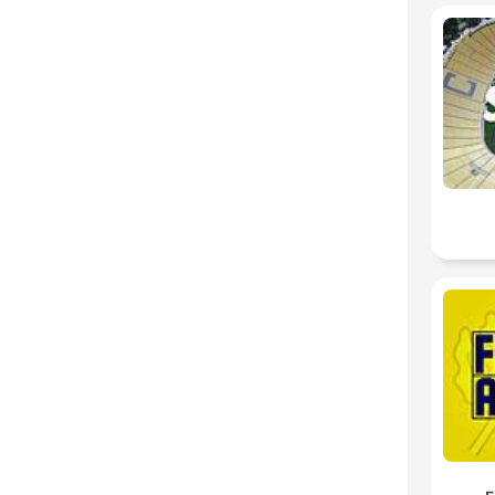
D
Öne 