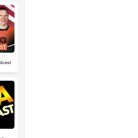
 a
A
dcast
es
 ha