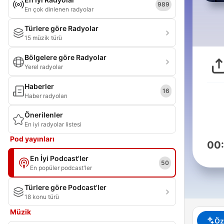
989
En çok dinlenen radyolar
Türlere göre Radyolar
15 müzik türü
Bölgelere göre Radyolar
Yerel radyolar
Haberler
16
Haber radyoları
Önerilenler
En iyi radyolar listesi
Pod yayınları
00
En İyi Podcast'ler
50
En popüler podcast'ler
Türlere göre Podcast'ler
18 konu türü
Müzik
Öz