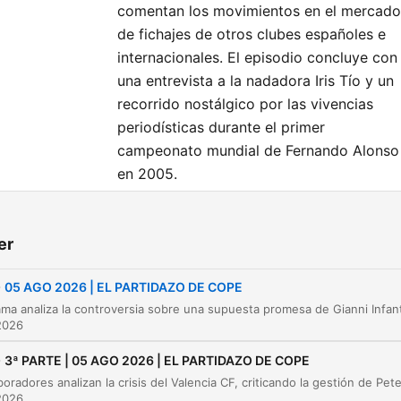
comentan los movimientos en el mercado
de fichajes de otros clubes españoles e
internacionales. El episodio concluye con
una entrevista a la nadadora Iris Tío y un
recorrido nostálgico por las vivencias
periodísticas durante el primer
campeonato mundial de Fernando Alonso
en 2005.
mler
er
Polémica sobre la final del Mundial 2030 y
00:00:32
noticias de fichajes
-
05 AGO 2026 | EL PARTIDAZO DE COPE
Controversia sobre la sede de la final del Mund
00:13:22
2026
2030
-
3ª PARTE | 05 AGO 2026 | EL PARTIDAZO DE COPE
Capacidades de los estadios para el Mundial
00:26:10
2030 y debate de candidatura
2026