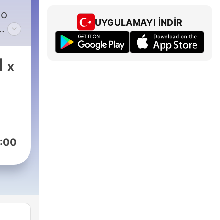
io
UYGULAMAYI İNDIR
rnes
1
x
e
aco
a,
omar
:00