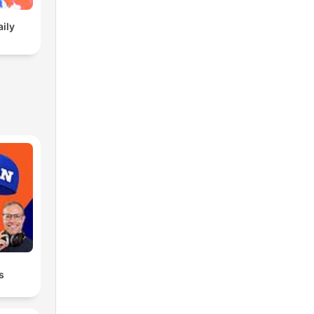
aily
s