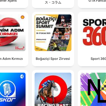
Y es que Diomandé y Vinicius van en el mismo paque
ener Ajans
GTA Fanca
ス・コラム
00:39:34 · Se plantea la teoría de que las negociaciones del
jugador brasileño están vinculadas a la incorporación del jove
Diomandé.
Esto es la cara fea que tiene el fútbol cuando llega un.
El dueño de un club, o sea, cuando tu club se vende 
un tipo que no tiene interés, que no tiene capacidad,
que no tiene tampoco... Ambición.
01:10:57 · El panel critica duramente la falta de compromiso y
m Adım Kırmızı
Boğaziçi Spor Zirvesi
Sport 36
proyecto deportivo por parte del propietario Peter Lim.
Con todo el ruido de los coches volviendo a boxes y
con esa ruidosísima sala de prensa alrededor,
abarrotada y con todos emocionados, todos mis
colegas españoles emocionados y yo también, yo ten
los pelos de punta.
01:37:19 · Carlos Miquel describe la intensa atmósfera emocio