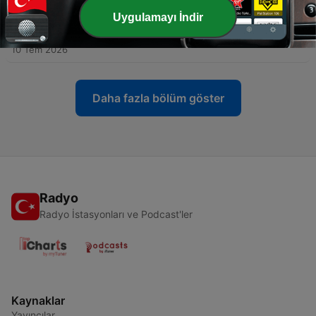
16 Tem 2026
Uygulamayı İndir
-
256
#248 - Dagje in spoor van Ajax
10 Tem 2026
Daha fazla bölüm göster
Radyo
Radyo İstasyonları ve Podcast'ler
Kaynaklar
Yayıncılar