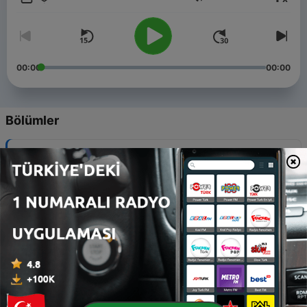
Ses
00:00
00:00
Bölümler
-
260
#252 - Special: genoeg gespreksvoer tijdens
Open Dag
03 Ağu 2026
-
259
#251 - Ajax biedt weer vermaak
31 Tem 2026
-
258
#250 - ‘Creativiteit op middenveld cruciaal’
24 Tem 2026
-
257
#249 - Defensie onder de loep