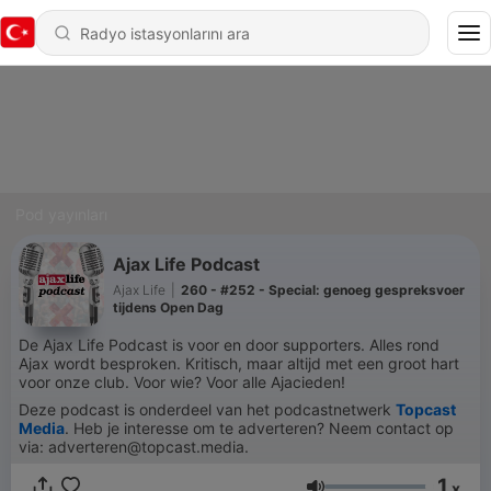
Pod yayınları
Ajax Life Podcast
Ajax Life
|
260 - #252 - Special: genoeg gespreksvoer
tijdens Open Dag
De Ajax Life Podcast is voor en door supporters. Alles rond
Ajax wordt besproken. Kritisch, maar altijd met een groot hart
voor onze club. Voor wie? Voor alle Ajacieden!
Deze podcast is onderdeel van het podcastnetwerk
Topcast
Media
. Heb je interesse om te adverteren? Neem contact op
via: adverteren@topcast.media.
1
x