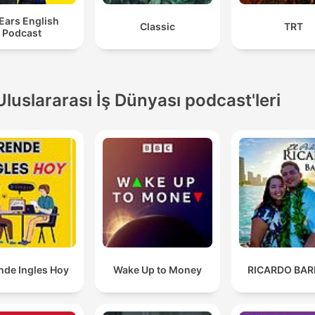
 Ears English
Classic
TRT
Podcast
Uluslararası İş Dünyası podcast'leri
nde Ingles Hoy
Wake Up to Money
RICARDO BAR