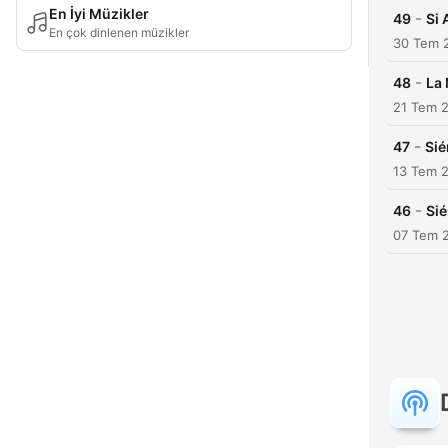
En İyi Müzikler
-
49
Si 
En çok dinlenen müzikler
30 Tem 
-
48
La 
21 Tem 
-
47
Sié
13 Tem 
-
46
Sié
07 Tem 