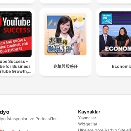
ube Success -
be for Business
兆華與股惑仔
Economí
uTube Growth,
eo Marketing
dyo
Kaynaklar
Yayıncılar
yo İstasyonları ve Podcast'ler
Widget'lar
Ülkelere göre Radyo Siteler