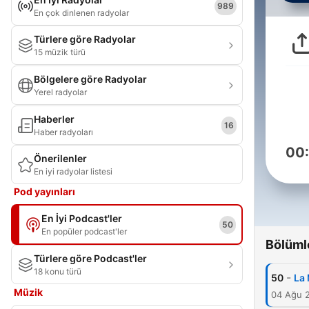
989
En çok dinlenen radyolar
Türlere göre Radyolar
15 müzik türü
Bölgelere göre Radyolar
Yerel radyolar
Haberler
16
Haber radyoları
00
Önerilenler
En iyi radyolar listesi
Pod yayınları
En İyi Podcast'ler
50
En popüler podcast'ler
Bölüml
Türlere göre Podcast'ler
18 konu türü
-
50
La 
Müzik
04 Ağu 