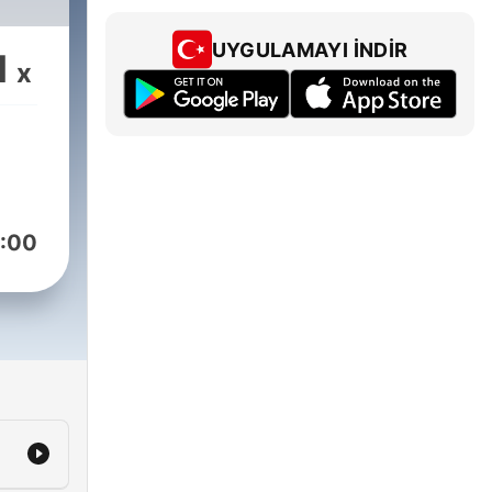
UYGULAMAYI İNDIR
1
x
:00