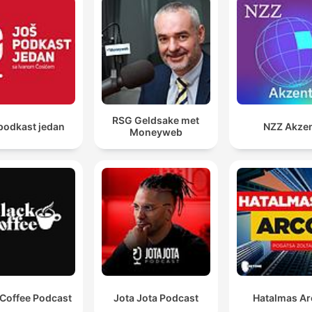
RSG Geldsake met
podkast jedan
NZZ Akze
Moneyweb
 Coffee Podcast
Jota Jota Podcast
Hatalmas A