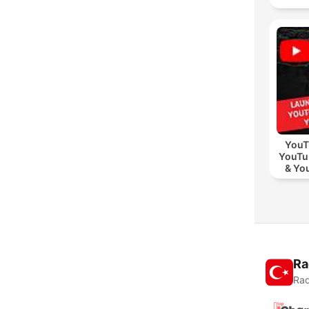
YouT
YouTu
& Yo
Vid
Ra
Rad