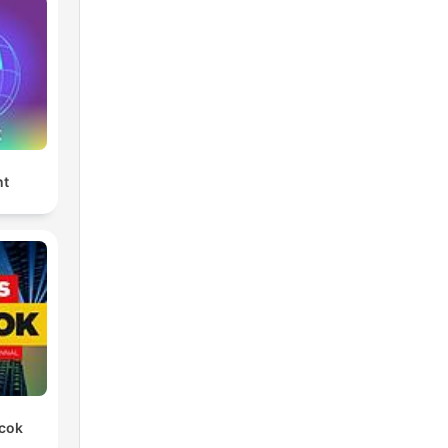
nt
rcok