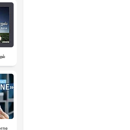
றல்
orne