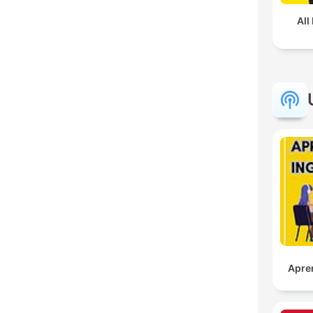
All
Apre