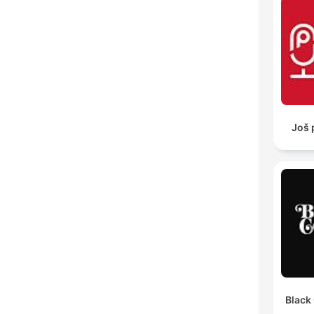
Još 
Black