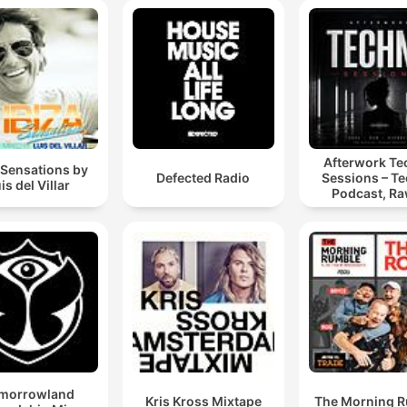
Afterwork T
 Sensations by
Defected Radio
Sessions – T
is del Villar
Podcast, Ra
Hypnotic Te
Mixes
morrowland
Kris Kross Mixtape
The Morning 