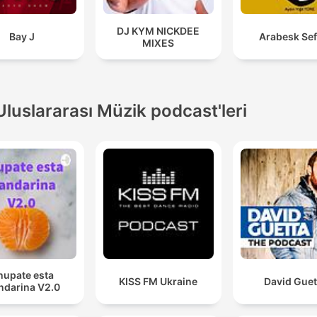
DJ KYM NICKDEE
Bay J
Arabesk Sef
MIXES
Uluslararası Müzik podcast'leri
hupate esta
KISS FM Ukraine
David Guet
darina V2.0