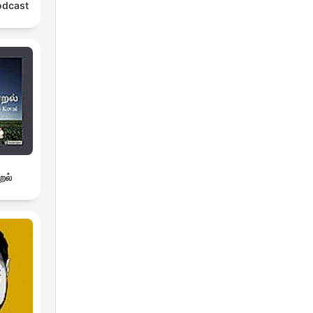
odcast
றல்