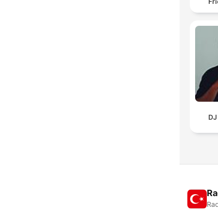
Fr
DJ
Ra
Rad