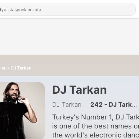
ları
DJ Tarkan
DJ Tarkan
DJ Tarkan
|
242 - DJ Tarkan, DIVA Vocal - Facing The Sun (Original Mix)
Turkey's Number 1, DJ Tar
is one of the best names o
the world's electronic dan