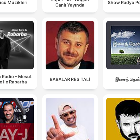
ücü Müzikleri
Show Radyo P
Canlı Yayında
n Radio - Mesut
BABALAR RESİTALİ
இசைத் தென்
e ile Rabarba