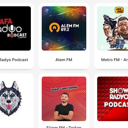
 Radyo Podcast
Alem FM
Metro FM - A
Süper FM - Doğan