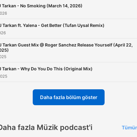
harmandemirci@live.com
 Tarkan - No Smoking (March 14, 2026)
2026
J Tarkan ft. Yalena - Get Better (Tufan Uysal Remix)
026
J Tarkan Guest Mix @ Roger Sanchez Release Yourself (April 22,
025)
2025
J Tarkan - Why Do You Do This (Original Mix)
2025
Daha fazla bölüm göster
Daha fazla Müzik podcast'i
Tümün