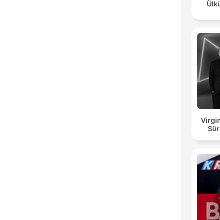
Ülk
Virgi
Sür