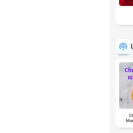
C
Man