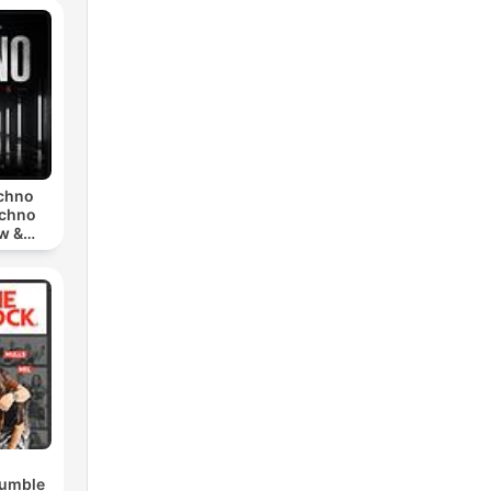
echno
echno
w &
chno
Rumble