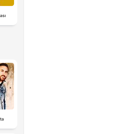
ası
ta