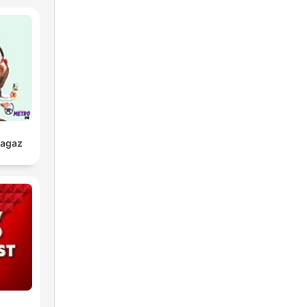
ragaz