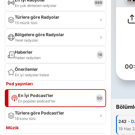
989
En çok dinlenen radyolar
Türlere göre Radyolar
15 müzik türü
Bölgelere göre Radyolar
Yerel radyolar
Haberler
16
Haber radyoları
00
Önerilenler
En iyi radyolar listesi
Pod yayınları
En İyi Podcast'ler
50
En popüler podcast'ler
Bölüml
Türlere göre Podcast'ler
18 konu türü
-
242
D
Müzik
19 Haz 