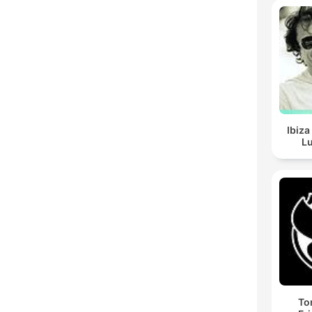
Ibiza
Lu
To