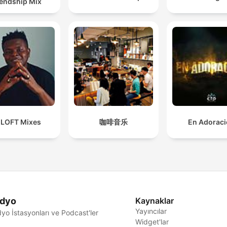
iendship Mix
 LOFT Mixes
咖啡音乐
En Adorac
dyo
Kaynaklar
Yayıncılar
yo İstasyonları ve Podcast'ler
Widget'lar