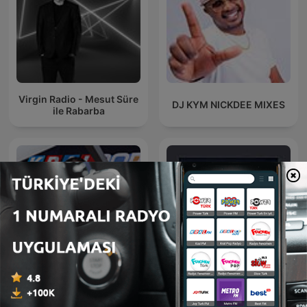
Virgin Radio - Mesut Süre
DJ KYM NICKDEE MIXES
ile Rabarba
Bay J
இசைத் தென்றல்