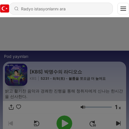
Pod yayınları
[KBS] 박명수의 라디오쇼
KBS
|
5231 - 8/8(토) - 볼륨을 쪼오금 더 높여요
밝고 활기찬 음악과 경쾌한 진행을 통해 청취자에게 신나는 한시간
을 선사한다.
1
x
Ses