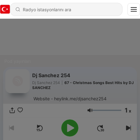
Pod yayınları
Dj Sanchez 254
Dj Sanchez 254
|
67 - Christmas Songs Best Hits by DJ
SANCHEZ
Website - heylink.me/djsanchez254
1
x
Ses