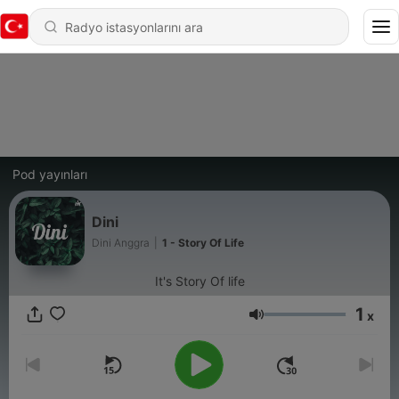
Pod yayınları
Dini
Dini Anggra
|
1 - Story Of Life
It's Story Of life
1
x
Ses