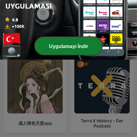
Les grands dossiers de
l'Histoire par Franck
Entrez dans l'Histoire
Ferrand
Uluslararası Tarih podcast'leri
Uygulamayı İndir
Terra X History - Der
成人情色天堂app
Podcast