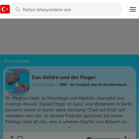
Pod yayınları
Das Gehirn und der Finger
Daniel Finger
|
388 - Im Cockpit wie im Krankenhaus
Dr. Magnus Heier ist Neurologe und Medizin-Journalist aus
Castrop-Rauxel. Daniel Finger ist Autor und Moderator in Berlin,
bekannt wurde er durch seine Sendung "Zwei auf Eins" auf
radioeins vom rbb. In diesem Podcast sprechen Sie immer
Freitags über all das, was in unseren Köpfen und Körpern so
vor sich geht.
1