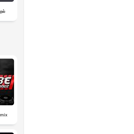
றல்
emix