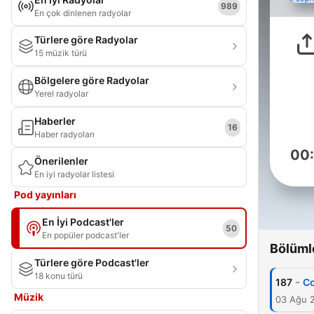
989
En çok dinlenen radyolar
Türlere göre Radyolar
15 müzik türü
Bölgelere göre Radyolar
Yerel radyolar
Haberler
16
Haber radyoları
00
Önerilenler
En iyi radyolar listesi
Pod yayınları
En İyi Podcast'ler
50
En popüler podcast'ler
Bölüml
Türlere göre Podcast'ler
18 konu türü
-
187
Co
Müzik
03 Ağu 