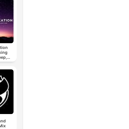
tion
xing
eep,
 &
n
and
Mix