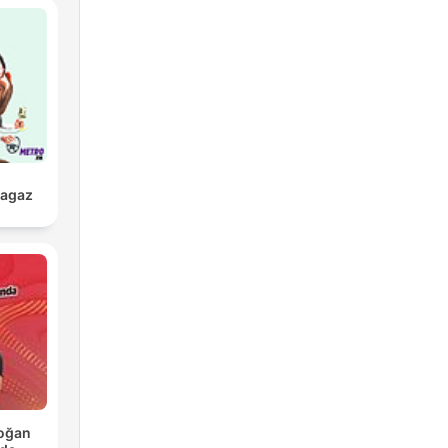
ragaz
Doğan