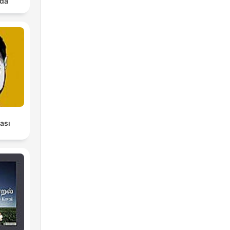
nda
ası