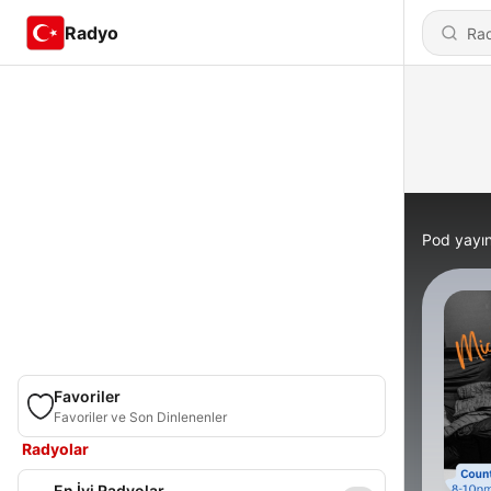
Radyo
Pod yayın
Favoriler
Favoriler ve Son Dinlenenler
Radyolar
En İyi Radyolar