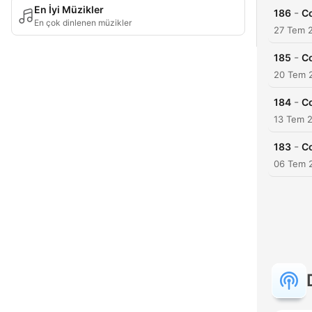
En İyi Müzikler
-
186
Co
En çok dinlenen müzikler
27 Tem 
-
185
C
20 Tem 
-
184
Co
13 Tem 
-
183
Co
06 Tem 