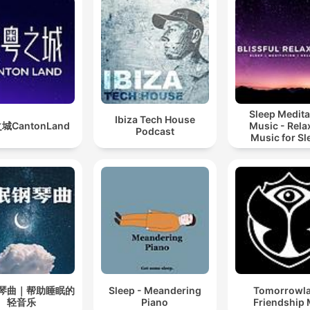
Sleep Medita
Ibiza Tech House
城CantonLand
Music - Rela
Podcast
Music for Sl
Meditation
Relaxatio
琴曲｜帮助睡眠的
Sleep - Meandering
Tomorrowl
轻音乐
Piano
Friendship 