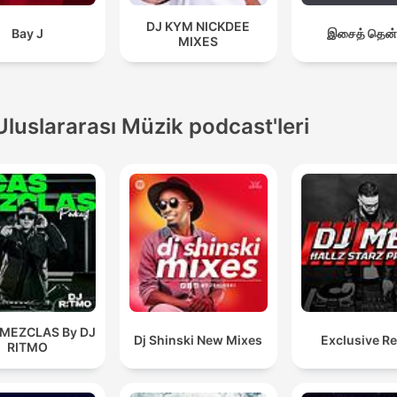
DJ KYM NICKDEE
Bay J
இசைத் தென்
MIXES
Uluslararası Müzik podcast'leri
 MEZCLAS By DJ
Dj Shinski New Mixes
Exclusive R
RITMO