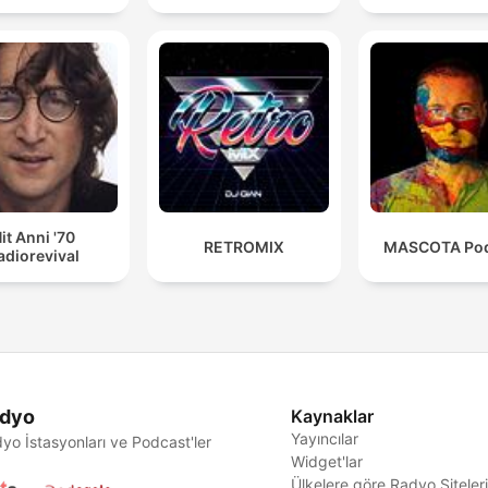
it Anni '70
RETROMIX
MASCOTA Pod
adiorevival
dyo
Kaynaklar
Yayıncılar
yo İstasyonları ve Podcast'ler
Widget'lar
Ülkelere göre Radyo Siteler