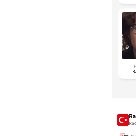
H
R
Ra
Rad