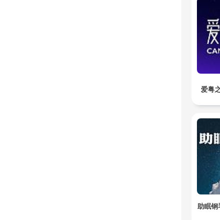
爱粤之
助眠钢