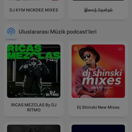
DJ KYM NICKDEE MIXES
இசைத் தென்றல்
Uluslararası Müzik podcast'leri
RICAS MEZCLAS By DJ
Dj Shinski New Mixes
RITMO