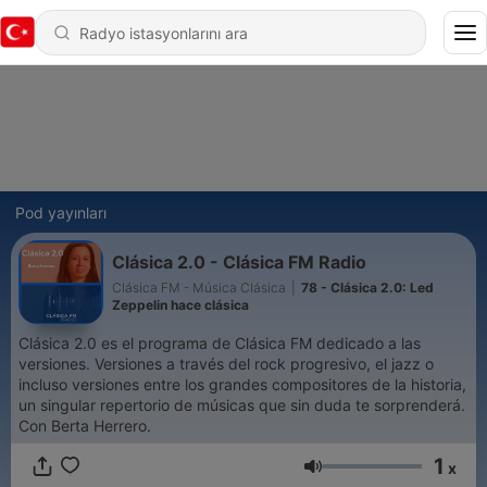
Pod yayınları
Clásica 2.0 - Clásica FM Radio
Clásica FM - Música Clásica
|
78 - Clásica 2.0: Led
Zeppelin hace clásica
Clásica 2.0 es el programa de Clásica FM dedicado a las
versiones. Versiones a través del rock progresivo, el jazz o
incluso versiones entre los grandes compositores de la historia,
un singular repertorio de músicas que sin duda te sorprenderá.
Con Berta Herrero.
1
x
Ses