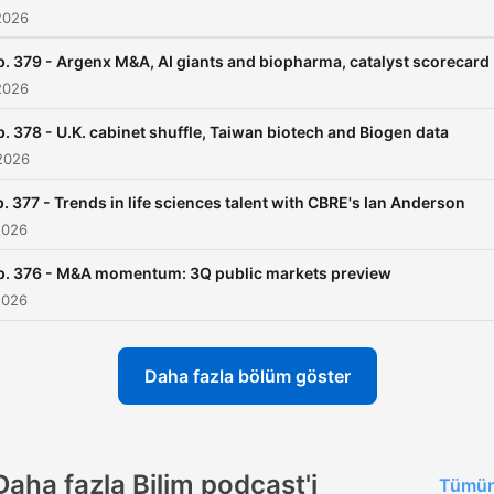
2026
p. 379 - Argenx M&A, AI giants and biopharma, catalyst scorecard
2026
p. 378 - U.K. cabinet shuffle, Taiwan biotech and Biogen data
2026
. 377 - Trends in life sciences talent with CBRE's Ian Anderson
2026
p. 376 - M&A momentum: 3Q public markets preview
2026
Daha fazla bölüm göster
Daha fazla Bilim podcast'i
Tümün