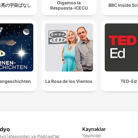
Oigamos la
木亮の宇宙ばなし
BBC Inside Sc
Respuesta-ICECU
engeschichten
La Rosa de los Vientos
TED-Ed
dyo
Kaynaklar
Yayıncılar
yo İstasyonları ve Podcast'ler