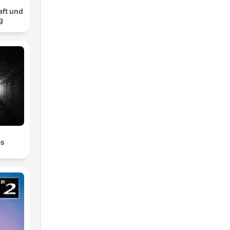
aft und
g
es