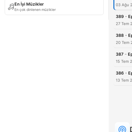
En İyi Müzikler
03 Ağu 
En çok dinlenen müzikler
-
389
E
27 Tem 
-
388
E
20 Tem 
-
387
Ep
15 Tem 
-
386
E
13 Tem 