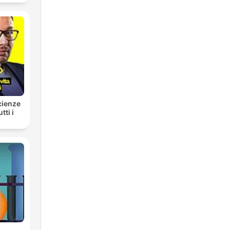
cienze
tti i