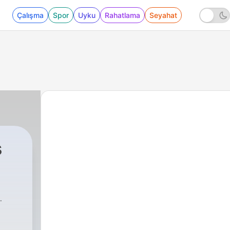
Çalışma
Spor
Uyku
Rahatlama
Seyahat
s