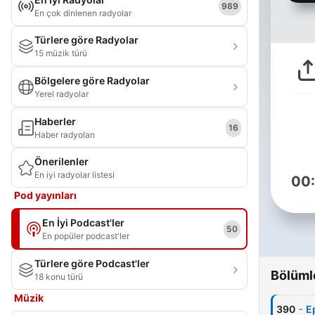
989
En çok dinlenen radyolar
Türlere göre Radyolar
15 müzik türü
Bölgelere göre Radyolar
Yerel radyolar
Haberler
16
Haber radyoları
Önerilenler
En iyi radyolar listesi
00
Pod yayınları
En İyi Podcast'ler
50
En popüler podcast'ler
Türlere göre Podcast'ler
Bölüml
18 konu türü
Müzik
-
390
E