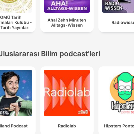
OMÜ Tarih
Aha! Zehn Minuten
rmaları Kulübü -
Radiowiss
Alltags-Wissen
 Tarih Yayınları
Uluslararası Bilim podcast'leri
dland Podcast
Radiolab
Hipsters Pont