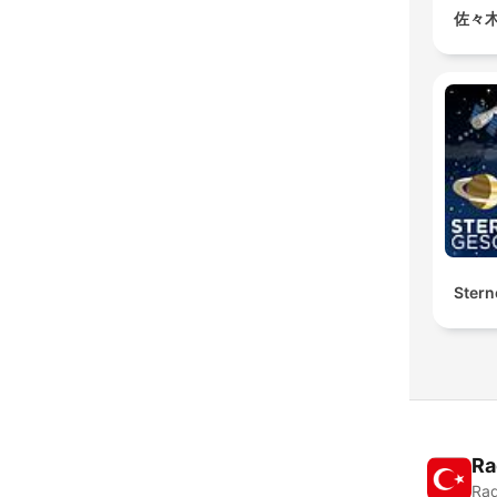
佐々
Stern
Ra
Rad