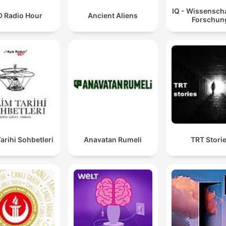
IQ - Wissensch
D Radio Hour
Ancient Aliens
Forschun
Tarihi Sohbetleri
Anavatan Rumeli
TRT Stori