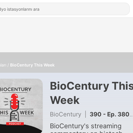
ları
BioCentury This Week
BioCentury Thi
Week
BioCentury
|
390 - Ep. 380 - AZ-BMS rumors, Replimune, psychedelics
BioCentury's streaming