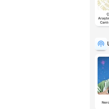
Ç
Araştı
Canlı
Ner