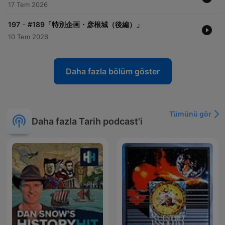
17 Tem 2026
-
197
#189「特別企画・彦根城（後編）」
10 Tem 2026
Daha fazla bölüm göster
Tümünü gör
Daha fazla Tarih podcast'i