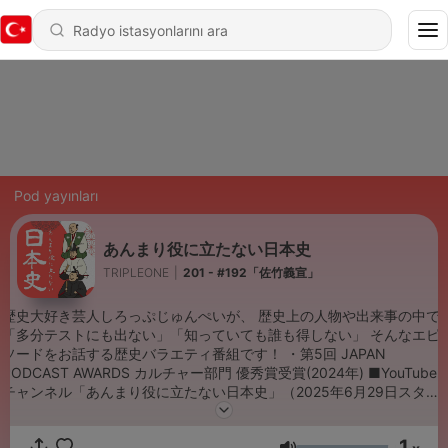
Pod yayınları
あんまり役に立たない日本史
TRIPLEONE
|
201 - #192「佐竹義宣」
歴史大好き芸人しろっぷじゅんぺいが、 歴史上の人物や出来事の中で
「多分テストにも出ない」「知っていても誰も得しない」 そんなエピ
ソードをお話する歴史バラエティ番組です！ ・第5回 JAPAN
PODCAST AWARDS カルチャー部門 優秀賞受賞(2024年) ■YouTube
チャンネル「あんまり役に立たない日本史」（2025年6月29日スター
ト） チャンネル登録してアニメ版・あんまり役に立たない日本史もご
覧ください！
1