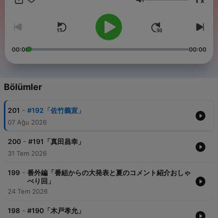
x
https://www.youtube.com/channel/UCvJmTamesh71TMZoCn7OB0g
Ses
■あんまり役に立たない日本史公式ファンクラブ、改め「藩クラ
ブ」！ 城や古戦場など歴史スポットを実際に巡って収録した、ここで
しか聴けない歴史旅限定配信も！ 藩士として僕の歴史活動をぜひ応援
してください！ https://hanclub.bitfan.id
00:00
00:00
Bölümler
-
201
#192「佐竹義宣」
07 Ağu 2026
-
200
#191「真田昌幸」
31 Tem 2026
-
199
番外編「番組からの大発表と夏のコメント紹介おしゃ
べり回」
24 Tem 2026
-
198
#190「木戸孝允」