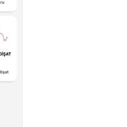
ğru
işat