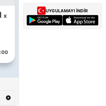
UYGULAMAYI İNDIR
1
x
:00