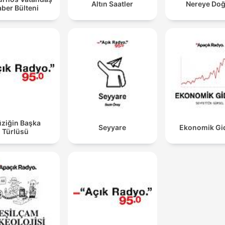
Altın Saatler
Nereye Do
ber Bülteni
ziğin Başka
Seyyare
Ekonomik Gid
Türlüsü