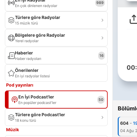
989
En çok dinlenen radyolar
Türlere göre Radyolar
15 müzik türü
Bölgelere göre Radyolar
Yerel radyolar
Haberler
16
Haber radyoları
00
Önerilenler
En iyi radyolar listesi
Pod yayınları
En İyi Podcast'ler
50
En popüler podcast'ler
Bölüml
Türlere göre Podcast'ler
18 konu türü
-
604
1
Müzik
04 Ağu 