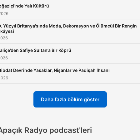
oğaziçi'nde Yalı Kültürü
2026
9. Yüzyıl Britanya'sında Moda, Dekorasyon ve Ölümcül Bir Rengin
ikâyesi
2026
aliçe’den Safiye Sultan’a Bir Köprü
2026
stibdat Devrinde Yasaklar, Nişanlar ve Padişah İhsanı
2026
Daha fazla bölüm göster
Apaçık Radyo podcast'leri