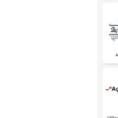
A
140jo