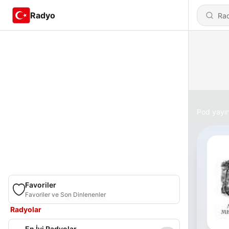
Radyo
Pod yayın
Favoriler
Favoriler ve Son Dinlenenler
Radyolar
En İyi Radyolar