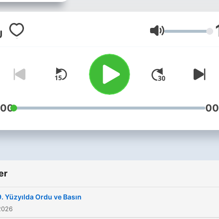
Ses
:00
00
er
9. Yüzyılda Ordu ve Basın
2026