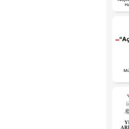
Ha
Mü