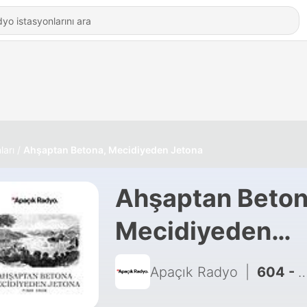
ları
Ahşaptan Betona, Mecidiyeden Jetona
Ahşaptan Beton
Mecidiyeden
Jetona
Apaçık Radyo
|
604 - 19. Yüzyılda Ordu ve Basın