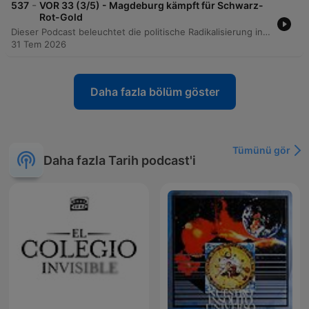
-
537
VOR 33 (3/5) - Magdeburg kämpft für Schwarz-
Rot-Gold
Dieser Podcast beleuchtet die politische Radikalisierung in Magdeburg während der Weimarer Republik und den Aufstieg der NSDAP. Er thematisiert die Entstehung des Reichsbanners Schwarz-Rot-Gold als demokratischer Schutzbund sowie die zunehmende Gewalt zwischen paramilitärischen Verbänden nach dem Hitlerputsch. Zudem wird das tragische Schicksal von Ernst Wille geschildert, einem engagierten Sozialdemokraten, der trotz seines Einsatzes für die Demokratie durch Denunziation und Verhaftung im Konzentrationslager starb. Die Episode reflektiert über die tiefe Verunsicherung der Gesellschaft und die Frage, wie weit eine Demokratie gehen darf, um sich gegen ihre Feinde zu verteidigen.
31 Tem 2026
Daha fazla bölüm göster
Tümünü gör
Daha fazla Tarih podcast'i