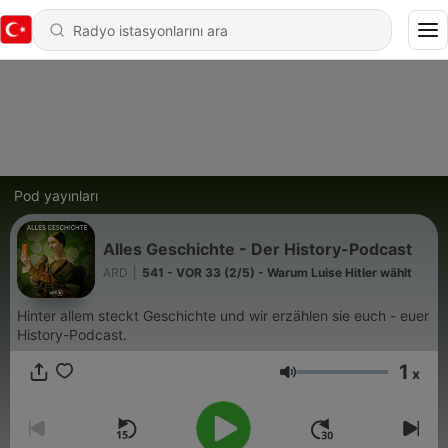
Pod yayınları
Alles Geschichte - Der History-Podcast
ARD
|
541 - VOR 33 (2/5) - Warum Luise Hitler wählt
Hinter allem steckt Geschichte und wir erzählen sie euch - euer
History-Podcast.
1
x
Ses