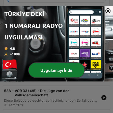
Bölümler
-
541
VOR 33 (2/5) - Warum Luise Hitler wählt
Dieser Podcast beleuchtet die politische Radikalisierung der Lehrerin Luise Solmitz während der Krisenjahre der Weimarer Republik. Die Erzählung führt von ihren familiären Wurzeln und dem Antisemitismus ihres Vaters bis hin zu den traumatischen Folgen des Ersten Weltkriegs. Während persönlicher Instabilität, einer ungeheimen Schwangerschaft und der Hyperinflation entwickeln sich zunehmend nationalistische Ansichten. Trotz der Tatsache, dass ihr Ehemann Fredi aus einer jüdischen Familie stammt, entscheidet sich Luise 1930 für die NSDAP.
31 Tem 2026
-
540
POLEN IM NETZ DER NACHBARN - Die polnischen
Teilungen
10 Tem 2026
-
539
VOR 33 (5/5) - Die Aktion T4
Uygulamayı İndir
Diese Episode beleuchtet das bewegte und tragische Leben der Künstlerin Elfriede Lohse-Wächler, von ihrer rebellischen Jugend und ihrem künstlerischen Aufstieg bis hin zu tiefen persönlichen Krisen und dem sozialen Abstieg während der Wirtschaftskrise. Der Podcast beschreibt ihren Weg durch psychische Erkrankung und die Entstehung der 'Friedrichsberger Köpfe'. Zudem wird das Schicksal von Lohse-Wächler im Kontext der NS-Ideologie thematisiert, einschließlich ihrer Zwangssterilisation und Ermordung im Rahmen der T4-Euthanasie-Aktion. Die Erzählung weitet den Blick auf die gesellschaftliche Destabilisierung der Weimarer Republik sowie die Schicksale von Luise Solmitz und Gabriele Terget unter dem Nationalsozialismus und schließt mit einer Reflexion über die heutige Verantwortung gegenüber der Geschichte.
31 Tem 2026
-
538
VOR 33 (4/5) - Die Lüge von der
Volksgemeinschaft
Diese Episode beleuchtet den schleichenden Zerfall des Rechtsstaats in Deutschland im Jahr 1932 und den anschließenden Machtaufstieg der Nationalsozialisten. Anhand der Schilderungen von Gabriele Terget wird die zunehmende Gewalt auf den Straßen sowie die ideologische Annäherung von Justizorganen an die NSDAP deutlich. Parallel dazu wird die persönliche Entwicklung von Luise Solmitz betrachtet, die trotz der jüdischen Herkunft ihres Mannes zunächst von Hitlers Inszenierung als „Erlöser“ fasziniert war. Erst durch die zunehmende staatliche Diskriminierung ihrer Tochter erkennt sie die reale Gefahr des radikalen Antisemitismus, während kritische Stimmen wie Terget und Karl von Ossetzki systematisch verfolgt werden.
31 Tem 2026