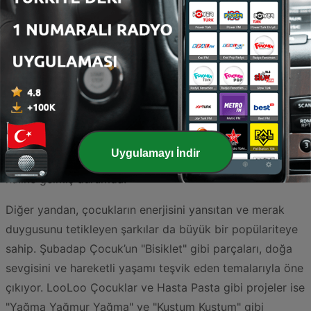
Güncel radyo listelerini incelediğimizde, bu türün sadece
uyku öncesi bir yardımcı değil, aynı zamanda çocukların
sosyal ve bilişsel gelişiminde kritik bir rol oynadığını
görebiliyoruz. Listenin zirvesinde yer alan Sezen
Aksu’nun "Ninni" çalışması, efsanevi sanatçının duygusal
derinliğini yeni nesillere aktarırken, ebeveynler için de
nostaljik ve güven verici bir liman sunuyor. Bu tarz
sakinleştirici eserler, günün yorgunluğunu atan minikler
Uygulamayı İndir
için radyo yayıncılığının en kıymetli parçalarından biri
haline gelmiş durumda.
Diğer yandan, çocukların enerjisini yansıtan ve merak
duygusunu tetikleyen şarkılar da büyük bir popülariteye
sahip. Şubadap Çocuk’un "Bisiklet" gibi parçaları, doğa
sevgisini ve hareketli yaşamı teşvik eden temalarıyla öne
çıkıyor. LooLoo Çocuklar ve Hasta Pasta gibi projeler ise
"Yağma Yağmur Yağma" ve "Kustum Kustum" gibi