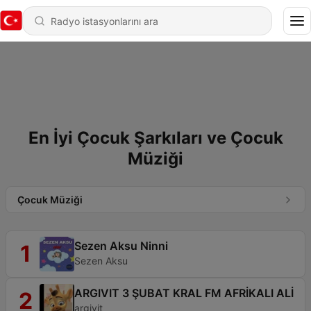
En İyi Çocuk Şarkıları ve Çocuk
Müziği
Çocuk Müziği
Sezen Aksu Ninni
1
Sezen Aksu
ARGIVIT 3 ŞUBAT KRAL FM AFRİKALI ALİ
2
argivit