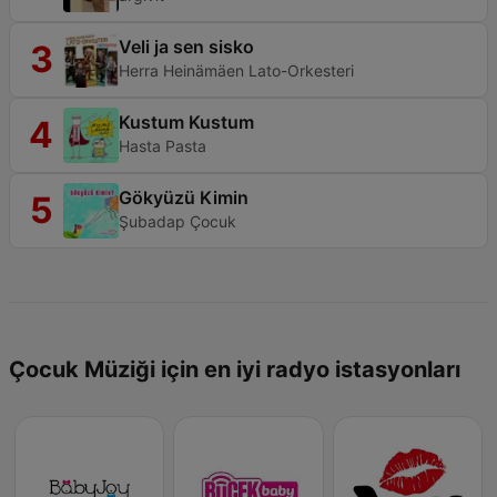
Veli ja sen sisko
3
Herra Heinämäen Lato-Orkesteri
Kustum Kustum
4
Hasta Pasta
Gökyüzü Kimin
5
Şubadap Çocuk
Çocuk Müziği için en iyi radyo istasyonları