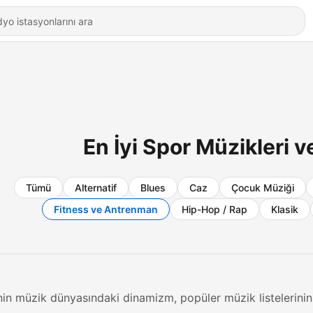
En İyi Spor Müzikleri v
Tümü
Alternatif
Blues
Caz
Çocuk Müziği
Fitness ve Antrenman
Hip-Hop / Rap
Klasik
nin müzik dünyasındaki dinamizm, popüler müzik listelerinin