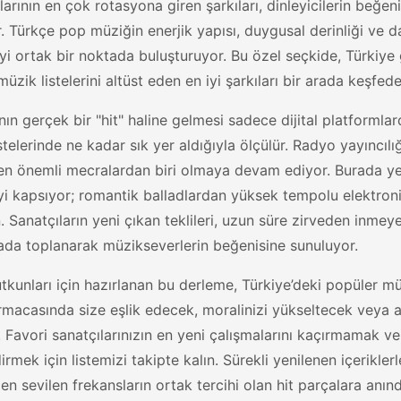
larının en çok rotasyona giren şarkıları, dinleyicilerin beğe
. Türkçe pop müziğin enerjik yapısı, duygusal derinliği ve dan
iyi ortak bir noktada buluşturuyor. Bu özel seçkide, Türkiye
müzik listelerini altüst eden en iyi şarkıları bir arada keşfedeb
ının gerçek bir "hit" haline gelmesi sadece dijital platforml
stelerinde ne kadar sık yer aldığıyla ölçülür. Radyo yayıncıl
 en önemli mecralardan biri olmaya devam ediyor. Burada yer 
i kapsıyor; romantik balladlardan yüksek tempolu elektroni
Sanatçıların yeni çıkan teklileri, uzun süre zirveden inmeyen
ada toplanarak müzikseverlerin beğenisine sunuluyor.
tkunları için hazırlanan bu derleme, Türkiye’deki popüler mü
macasında size eşlik edecek, moralinizi yükseltecek veya an
. Favori sanatçılarınızın en yeni çalışmalarını kaçırmamak v
irmek için listemizi takipte kalın. Sürekli yenilenen içerik
, en sevilen frekansların ortak tercihi olan hit parçalara anınd