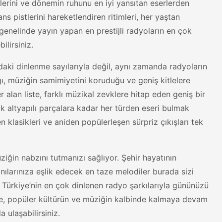
nilerini ve dönemin ruhunu en iyi yansıtan eserlerden
s pistlerini hareketlendiren ritimleri, her yaştan
 genelinde yayın yapan en prestijli radyoların en çok
ilirsiniz.
ardaki dinlenme sayılarıyla değil, aynı zamanda radyoların
ığı, müziğin samimiyetini koruduğu ve geniş kitlelere
alan liste, farklı müzikal zevklere hitap eden geniş bir
k altyapılı parçalara kadar her türden eseri bulmak
 klasikleri ve aniden popülerleşen sürpriz çıkışları tek
ziğin nabzını tutmanızı sağlıyor. Şehir hayatının
ılarınıza eşlik edecek en taze melodiler burada sizi
e Türkiye’nin en çok dinlenen radyo şarkılarıyla gününüzü
lerle, popüler kültürün ve müziğin kalbinde kalmaya devam
a ulaşabilirsiniz.