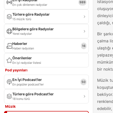
istasyon
989
En çok dinlenen radyolar
oluşuyor
Türlere göre Radyolar
dinleyic
15 müzik türü
çaldığı, 
Bölgelere göre Radyolar
Bir şark
Yerel radyolar
çalma li
Haberler
16
ulaştığı
Haber radyoları
yelpazey
Önerilenler
mümkün. 
En iyi radyolar listesi
bir nokt
Pod yayınları
En İyi Podcast'ler
Müzik tu
50
En popüler podcast'ler
koşuştur
Türlere göre Podcast'ler
bekliyor
18 konu türü
renklend
Müzik
edebilir