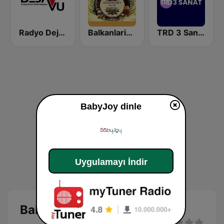
Radyo Dejavu
Balkanlarin Sesi Radyosu
TRD 3 Sanat - Turk Radyo Dunyasi (Turkish World Radio)
BabyJoy dinle
Uygulamayı İndir
BabyJoy