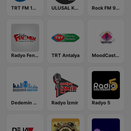
TRT FM 104.3
ULUSAL KLASİK
Rock FM 94.5
Radyo Fenomen
TRT Antalya
MoodCast Radio
Dedemin Radyosu
Radyo İzmir
Radyo 5