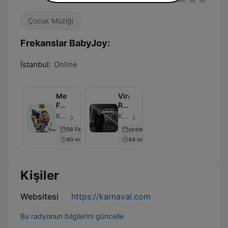
Çocuk Müziği
Frekanslar BabyJoy:
İstanbul:
Online
Metro
Virgin
FM
Radio
-
-
Karnaval.com - Bölüm 1544
Karnaval.com - Bölüm 2434
Aragaz
Mesut
08 Feb 2026
yesterday
Süre
40 min
44 min
ile
Rabarba
Kişiler
Websitesi
https://karnaval.com
Bu radyonun bilgilerini güncelle