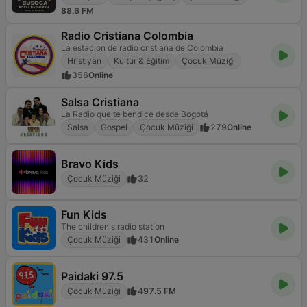
88.6 FM
Radio Cristiana Colombia
La estacion de radio cristiana de Colombia
Hristiyan
Kültür & Eğitim
Çocuk Müziği
356
Online
Salsa Cristiana
La Radio que te bendice desde Bogotá
Salsa
Gospel
Çocuk Müziği
279
Online
Bravo Kids
Çocuk Müziği
32
Fun Kids
The children's radio station
Çocuk Müziği
431
Online
Paidaki 97.5
Çocuk Müziği
4
97.5 FM