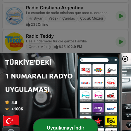
Radio Cristiana Argentina
La estacion de radio cristiana que toca tu corazon,
Hristiyan
Yetişkin Çağdaş
Çocuk Müziği
232
Online
Radio Teddy
Das Kinderradio für die ganze Familie
Çocuk Müziği
845
102.9 FM
RMF Baby dla dzieci
Çocuk Müziği
46
Online
Türkiye'de çocuk gelişimi ve okul öncesi eğitim
süreçlerinde müziğin yeri yadsınamaz bir öneme sahiptir.
Çocukların dil becerilerini geliştirmelerine, ritim duygusu
Uygulamayı İndir