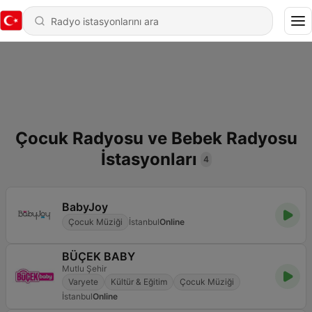
Çocuk Radyosu ve Bebek Radyosu
İstasyonları
4
BabyJoy
Çocuk Müziği
İstanbul
Online
BÜÇEK BABY
Mutlu Şehir
Varyete
Kültür & Eğitim
Çocuk Müziği
İstanbul
Online