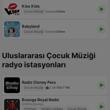
Kiss Kids
Çocuk Müziği
İstanbul
Online
Babyland
Çocuk Müziği
İstanbul
Online
Uluslararası Çocuk Müziği
radyo istasyonları
Radio Disney Peru
Çocuk Müziği
2.3K
104.7 FM
Busoga Royal Radio
Ondi Ku Mwoyo
Hristiyan
Yetişkin Çağdaş
Çocuk Müziği