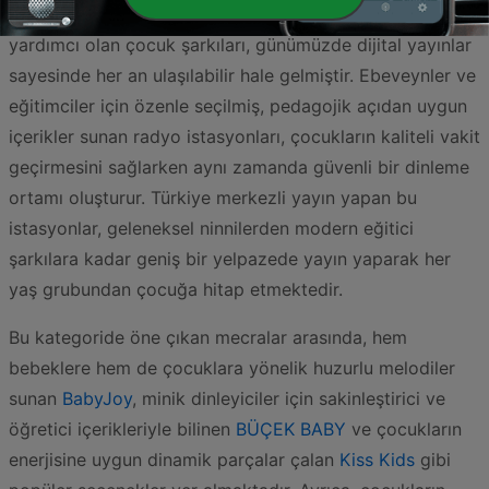
kazanmalarına ve hayal güçlerini zenginleştirmelerine
yardımcı olan çocuk şarkıları, günümüzde dijital yayınlar
sayesinde her an ulaşılabilir hale gelmiştir. Ebeveynler ve
eğitimciler için özenle seçilmiş, pedagojik açıdan uygun
içerikler sunan radyo istasyonları, çocukların kaliteli vakit
geçirmesini sağlarken aynı zamanda güvenli bir dinleme
ortamı oluşturur. Türkiye merkezli yayın yapan bu
istasyonlar, geleneksel ninnilerden modern eğitici
şarkılara kadar geniş bir yelpazede yayın yaparak her
yaş grubundan çocuğa hitap etmektedir.
Bu kategoride öne çıkan mecralar arasında, hem
bebeklere hem de çocuklara yönelik huzurlu melodiler
sunan
BabyJoy
, minik dinleyiciler için sakinleştirici ve
öğretici içerikleriyle bilinen
BÜÇEK BABY
ve çocukların
enerjisine uygun dinamik parçalar çalan
Kiss Kids
gibi