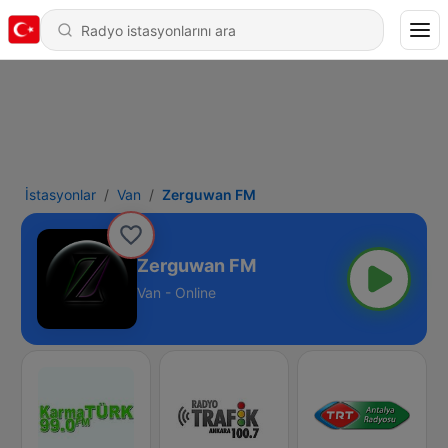
İstasyonlar
Van
Zerguwan FM
Zerguwan FM
Van - Online