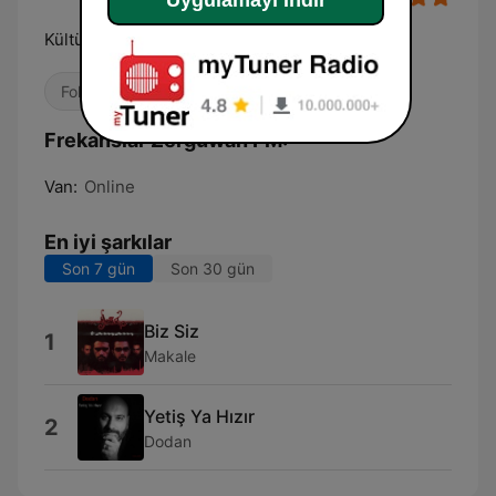
Uygulamayı İndir
Kültürün ritmi , müziğin kalbi !
Folk
Dünya Müziği
Frekanslar Zerguwan FM:
Van:
Online
En iyi şarkılar
Son 7 gün
Son 30 gün
Biz Siz
1
Makale
Yetiş Ya Hızır
2
Dodan