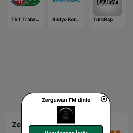
TRT Trabzon Radyosu
Radyo Kordelya
TürkRap
Zerguwan FM dinle
Zerguwan FM