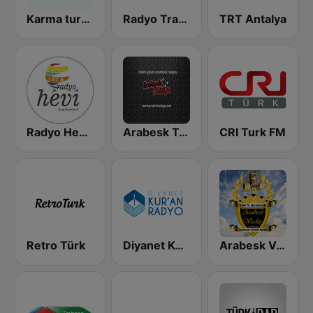
Karma turk fm
Radyo Trafik Istanbul
TRT Antalya
Radyo Hevi 107.8
Arabesk Turkiye
CRI Turk FM
Retro Türk
Diyanet Kur'an Radyo
Arabesk Vadisi