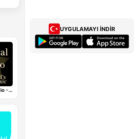
UYGULAMAYI İNDIR
Classical Radio - Sleep