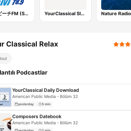
湘南ビーチFM (Shonan Beach FM)
YourClassical Sleep
r Classical Relax
lout
antılı Podcastlar
YourClassical Daily Download
American Public Media - Bölüm 32
yesterday
5 min
Composers Datebook
American Public Media - Bölüm 32
yesterday
2 min