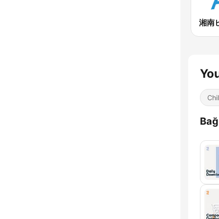
You
Chil
Bağl