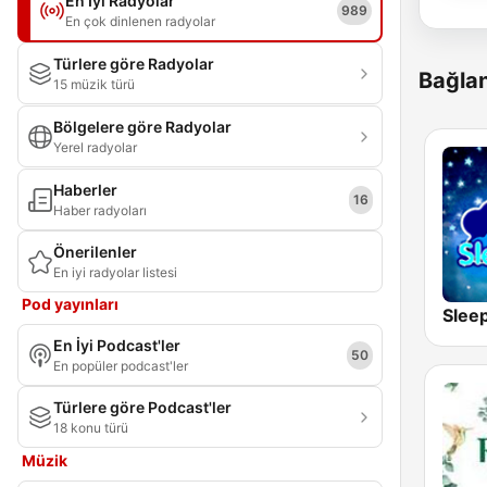
En İyi Radyolar
989
En çok dinlenen radyolar
Türlere göre Radyolar
Bağlan
15 müzik türü
Bölgelere göre Radyolar
Yerel radyolar
Haberler
16
Haber radyoları
Önerilenler
En iyi radyolar listesi
Pod yayınları
Slee
En İyi Podcast'ler
50
En popüler podcast'ler
Türlere göre Podcast'ler
18 konu türü
Müzik