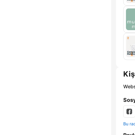
Kiş
Webs
Sosy
Bu rad