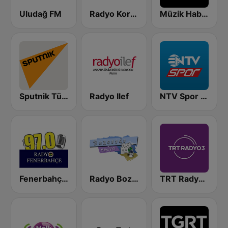
Uludağ FM
Radyo Kordelya
Müzik Habercisi Nostalji
Sputnik Türkiye (Sputnik International Turkish)
Radyo Ilef
NTV Spor Radyo
Fenerbahçe FM
Radyo Bozcaada
TRT Radyo 3