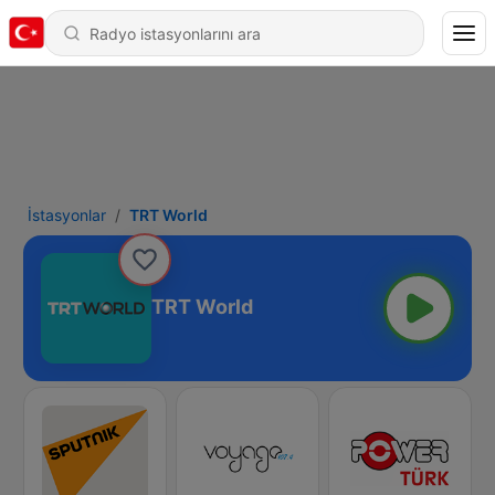
İstasyonlar
TRT World
TRT World