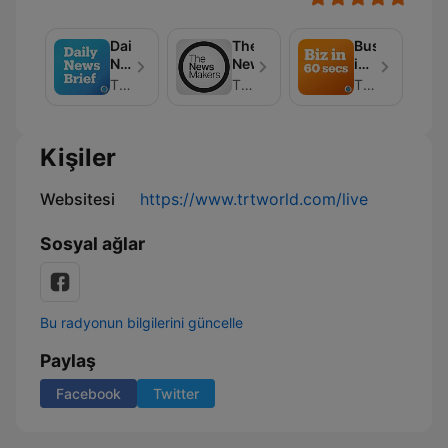
Daily
The
Business
News
Newsmakers
in
Brief
60
TRT World
TRT World
TRT World
Seconds
Kişiler
Websitesi
https://www.trtworld.com/live
Sosyal ağlar
Bu radyonun bilgilerini güncelle
Paylaş
Facebook
Twitter