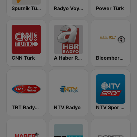
Sputnik Türkiye (Sputnik International Turkish)
Radyo Voyage 107.4 FM
Power Türk
CNN Türk
A Haber Radyo
Bloomberg HT Radyo
TRT Radyo Haber
NTV Radyo
NTV Spor Radyo