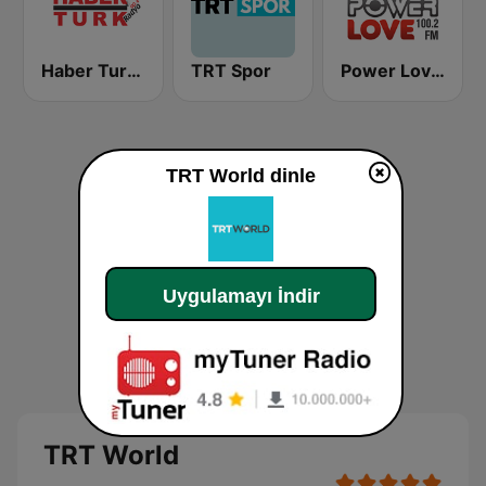
Haber Turk Radyo
TRT Spor
Power Love 100.2 FM
TRT World dinle
Uygulamayı İndir
TRT World