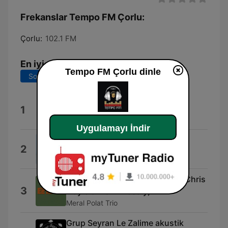
Frekanslar Tempo FM Çorlu:
Çorlu:
102.1 FM
En iyi şarkılar
Tempo FM Çorlu dinle
Son 7 gün
Son 30 gün
Medine'nin Gülü
1
Yusuf Meral
Uygulamayı İndir
Hasretinle
2
Murat Belet
Parça Parça (feat. Meral Polat, Chris
3
Doyle & Frank Rosaly)
Meral Polat Trio
Grup Seyran Le Zalime akustik