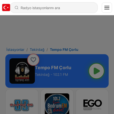
İstasyonlar
Tekirdağ
Tempo FM Çorlu
Tempo FM Çorlu
Tekirdağ - 102.1 FM