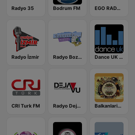
Radyo 35
Bodrum FM
EGO RADYO
Radyo İzmir
Radyo Bozcaada
Dance UK Radio
CRI Turk FM
Radyo Dejavu
Balkanlarin Sesi Radyosu