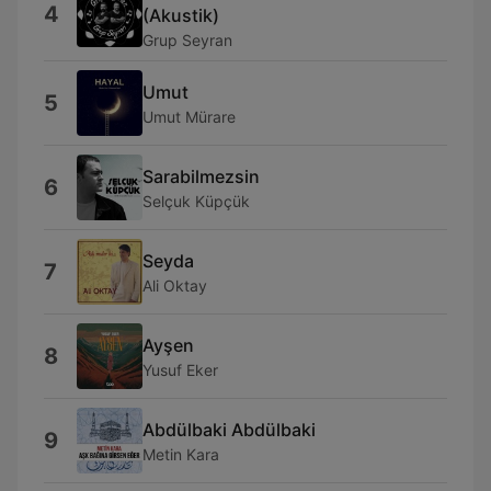
4
(Akustik)
Grup Seyran
Umut
5
Umut Mürare
Sarabilmezsin
6
Selçuk Küpçük
Seyda
7
Ali Oktay
Ayşen
8
Yusuf Eker
Abdülbaki Abdülbaki
9
Metin Kara