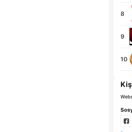
8
9
10
Kiş
Webs
Sosy