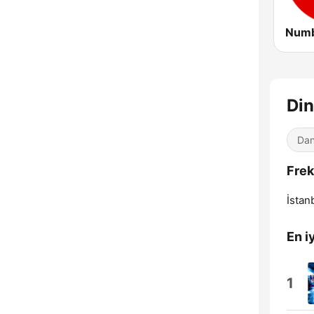
Din
Dan
Frek
İstan
En iy
1