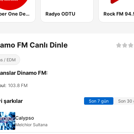
Number One Deephouse FM
Radyo ODTU
Rock FM 94.
amo FM Canlı Dinle
s / EDM
anslar Dinamo FM:
bul:
103.8 FM
i şarkılar
Son 7 gün
Son 30
Calypso
Melchior Sultana