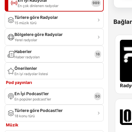
En İyi Radyolar
989
En çok dinlenen radyolar
Türlere göre Radyolar
Bağlan
15 müzik türü
Bölgelere göre Radyolar
Yerel radyolar
Haberler
16
Haber radyoları
Önerilenler
En iyi radyolar listesi
Pod yayınları
Rady
En İyi Podcast'ler
50
En popüler podcast'ler
Türlere göre Podcast'ler
18 konu türü
Müzik