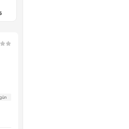
5
 gün