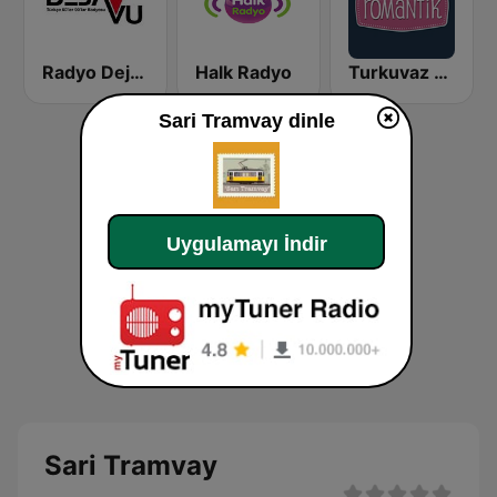
Radyo Dejavu
Halk Radyo
Turkuvaz Romantik
Sari Tramvay dinle
Uygulamayı İndir
Sari Tramvay