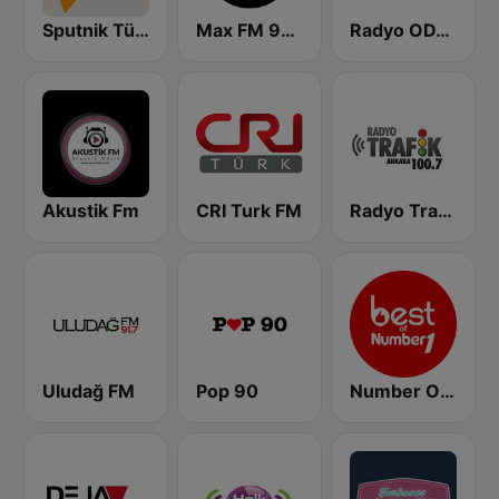
Sputnik Türkiye (Sputnik International Turkish)
Max FM 95.8
Radyo ODTU
Akustik Fm
CRI Turk FM
Radyo Trafik Istanbul
Uludağ FM
Pop 90
Number One Best of