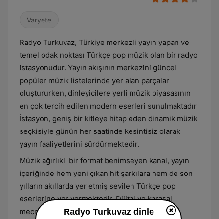
Varyete
Radyo Turkuvaz, Türkiye merkezli yayın yapan ve
temel odak noktası Türkçe pop müzik olan bir radyo
istasyonudur. Yayın akışının merkezini güncel
popüler müzik listelerinde yer alan parçalar
oluştururken, dinleyicilere yerli müzik piyasasının
en çok tercih edilen modern eserleri sunulmaktadır.
İstasyon, geniş bir kitleye hitap eden dinamik müzik
seçkisiyle günün her saatinde kesintisiz olarak
yayın faaliyetlerini sürdürmektedir.
Müzik ağırlıklı bir format benimseyen kanal, yayın
içeriğinde hem yeni çıkan hit şarkılara hem de son
yılların akıllarda yer etmiş sevilen Türkçe pop
eserlerine yer vermektedir. Dijital ve karasal
mecralar üzerinden erişilebilen istasyon,
Radyo Turkuvaz dinle