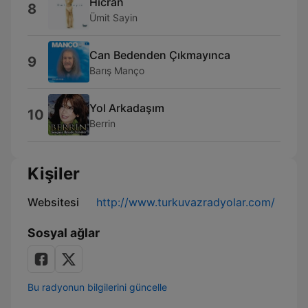
Hicran
8
Ümit Sayin
Can Bedenden Çıkmayınca
9
Barış Manço
Yol Arkadaşım
10
Berrin
Kişiler
Websitesi
http://www.turkuvazradyolar.com/
Sosyal ağlar
Bu radyonun bilgilerini güncelle