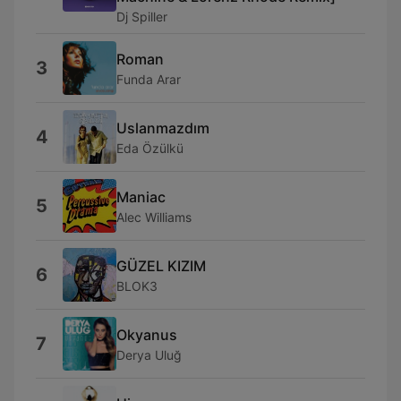
Dj Spiller
Roman
3
Funda Arar
Uslanmazdım
4
Eda Özülkü
Maniac
5
Alec Williams
GÜZEL KIZIM
6
BLOK3
Okyanus
7
Derya Uluğ