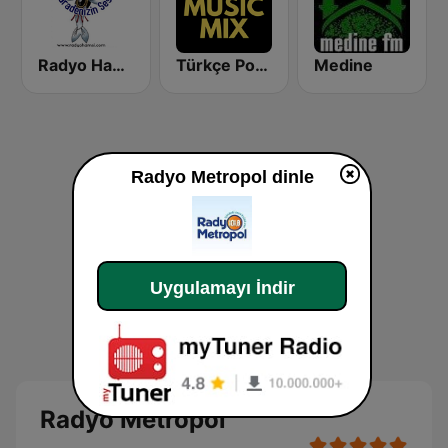
Radyo Hamsi
Türkçe Pop Remix - Best Music Mix
Medine
Radyo Metropol dinle
Uygulamayı İndir
Radyo Metropol