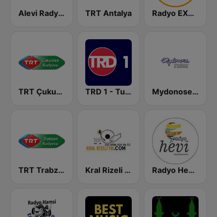
Alevi Radyosu
TRT Antalya
Radyo EXTRA - Türkçe Müziğin Kalbi
TRT Çukurova Radyosu
TRD 1 - Turk Radyo Dunyasi (Turkish World Radio)
Mydonose Turk
TRT Trabzon Radyosu
Kral Rizeli FM
Radyo Hevi 107.8