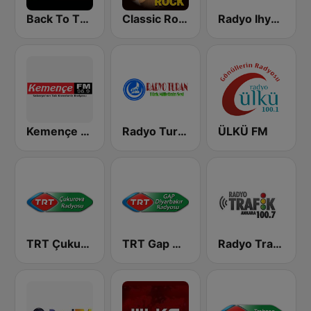
Back To The 80's Radio
Classic Rock Station
Radyo Ihya FM
Kemençe FM
Radyo Turan
ÜLKÜ FM
TRT Çukurova Radyosu
TRT Gap Diyarbakir Radyosu
Radyo Trafik Istanbul