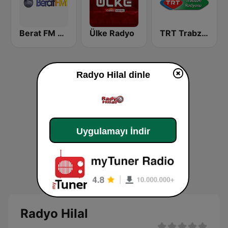
Berat FM 87.8
Ülke Radyo
TRT Trabzon Radyosu
Radyo Hilal dinle
Uygulamayı İndir
Radyo Hilal