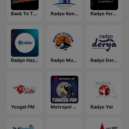
Back To The 80's Radio
Radyo Kent Kirsehir
Radyo Ferdibaba
Radyo Hazar
Radyo Munzur
Radyo Derya
Yozgat FM
Metropol FM - Turkish POP
Radyo Yol