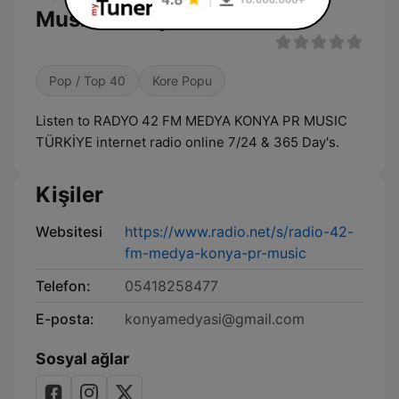
Music Türki̇ye
Pop / Top 40
Kore Popu
Listen to RADYO 42 FM MEDYA KONYA PR MUSIC
TÜRKİYE internet radio online 7/24 & 365 Day's.
Kişiler
Websitesi
https://www.radio.net/s/radio-42-
fm-medya-konya-pr-music
Telefon:
05418258477
E-posta:
konyamedyasi@gmail.com
Sosyal ağlar