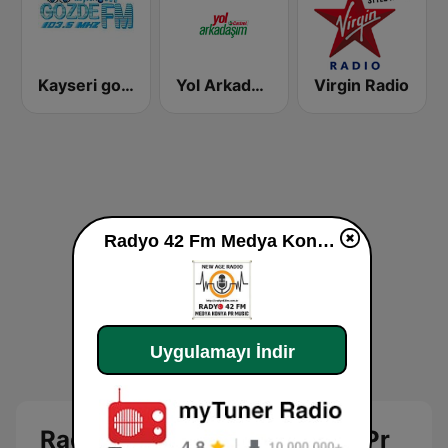
Kayseri gozde FM
Yol Arkadasim
Virgin Radio
Radyo 42 Fm Medya Konya Pr Music Türki̇ye dinle
Uygulamayı İndir
Radyo 42 Fm Medya Konya Pr