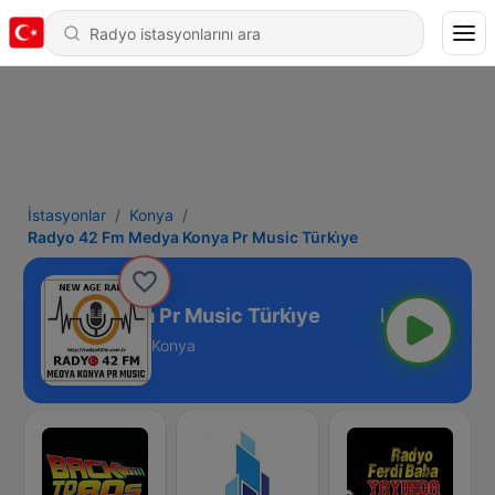
İstasyonlar
Konya
Radyo 42 Fm Medya Konya Pr Music Türki̇ye
m Medya Konya Pr Music Türki̇ye
Konya