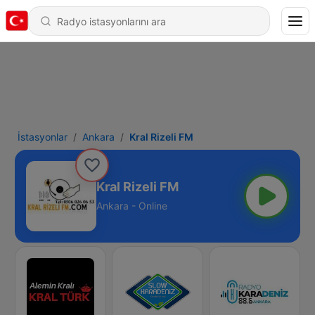
İstasyonlar
Ankara
Kral Rizeli FM
Kral Rizeli FM
Ankara - Online