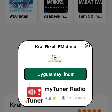
91.8 Istanbul'un Sesi
Arabeskin Merkezi (Damardan)
Tam 90 İmbat FM
Kral Rizeli FM dinle
Uygulamayı İndir
Kral Rizeli FM Canlı Dinle