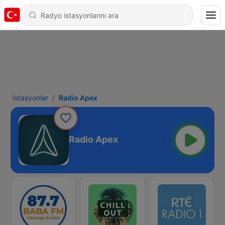
İstasyonlar
Radio Apex
Radio Apex