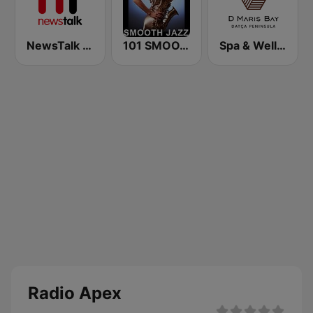
NewsTalk 106-108
101 SMOOTH JAZZ
Spa & Wellness A D Hotel Maris
Radio Apex