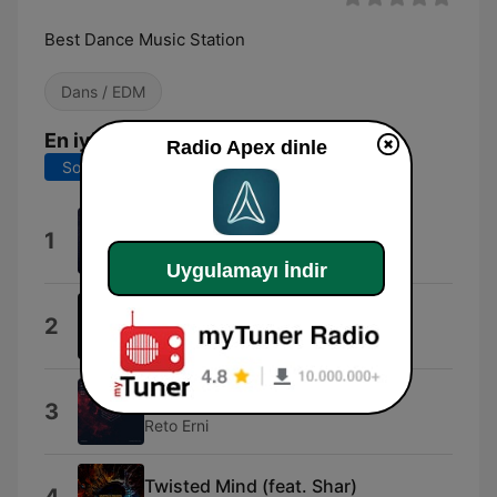
Best Dance Music Station
Dans / EDM
En iyi şarkılar
Radio Apex dinle
Son 7 gün
Son 30 gün
Oldschool (Ahmet Sendil Mix)
1
Ahmet Sendil
Uygulamayı İndir
Replay
2
Nautica UK
Atomics
3
Reto Erni
Twisted Mind (feat. Shar)