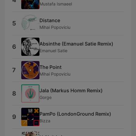
4
Mustafa Ismaeel
Distance
5
Mihai Popoviciu
Absinthe (Emanuel Satie Remix)
6
Emanuel Satie
The Point
7
Mihai Popoviciu
Jala (Markus Homm Remix)
8
Gorge
PamPo (LondonGround Remix)
9
Bizza