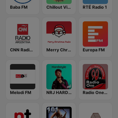
Baba FM
Chillout Vibes
RTÉ Radio 1
CNN Radio Argentina
Merry Christmas Radio
Europa FM
Melodi FM
NRJ HARDSTYLE
Radio One FM 90