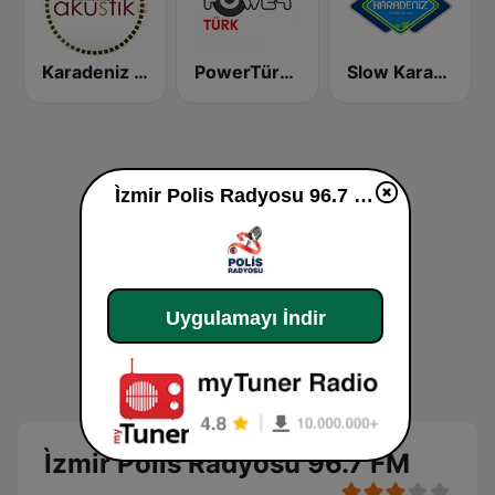
Karadeniz Akustik Radyo
PowerTürk Efsane
Slow Karadeniz FM
Ìzmir Polis Radyosu 96.7 FM dinle
Uygulamayı İndir
Ìzmir Polis Radyosu 96.7 FM