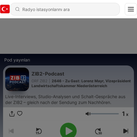
Pod yayınları
ZIB2-Podcast
ORF ZIB2
|
2646 - Zu Gast: Lorenz Mayr, Vizepräsident
Landwirtschaftskammer Niederösterreich
Live-Interviews, Studio-Analysen und Schalt-Gespräche aus
der ZIB2 – gleich nach der Sendung zum Nachhören.
1
x
Ses