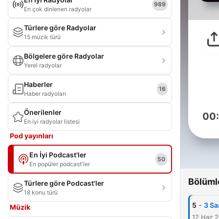
989
En çok dinlenen radyolar
Türlere göre Radyolar
15 müzik türü
Bölgelere göre Radyolar
Yerel radyolar
Haberler
16
Haber radyoları
Önerilenler
00
En iyi radyolar listesi
Pod yayınları
En İyi Podcast'ler
50
En popüler podcast'ler
Bölüml
Türlere göre Podcast'ler
18 konu türü
-
5
3 Sa
Müzik
12 Haz 