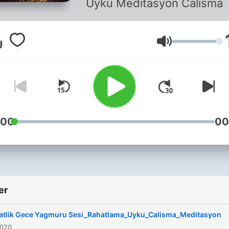
Uyku Meditasyon Calisma
Ses
:00
00
er
atlik Gece Yagmuru Sesi_Rahatlama_Uyku_Calisma_Meditasyon
2020