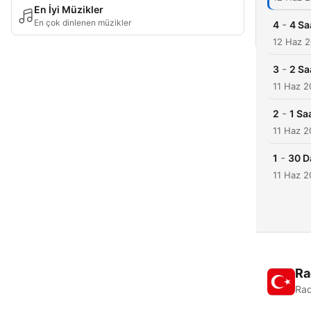
En İyi Müzikler
En çok dinlenen müzikler
-
4
4 Sa
12 Haz 
-
3
2 Sa
11 Haz 
-
2
1 Sa
11 Haz 
-
1
30 D
11 Haz 
Ra
Rad