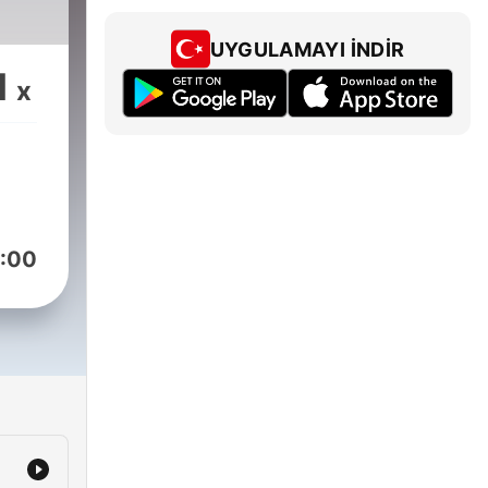
UYGULAMAYI İNDIR
1
x
:00