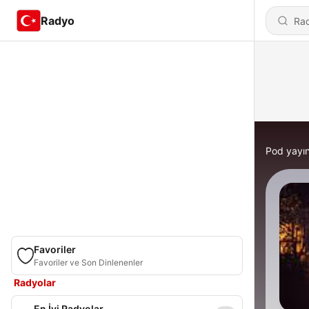
Radyo
Pod yayın
Favoriler
Favoriler ve Son Dinlenenler
Radyolar
En İyi Radyolar