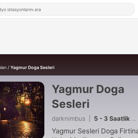
ları
Yagmur Doga Sesleri
Yagmur Doga
Sesleri
darknimbus
|
5 - 3 Saatlik Gece Yagmuru Sesi_Rahatlama_Uyku_Calisma_Meditasyon
Yagmur Sesleri Doga Firtina