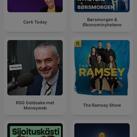
Børsmorgen &
Cork Today
Økonominyhetene
RSG Geldsake met
The Ramsey Show
Moneyweb