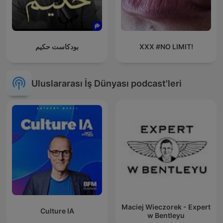
بودكاست حكيم
XXX #NO LIMIT!
Uluslararası İş Dünyası podcast'leri
Maciej Wieczorek - Expert
Culture IA
w Bentleyu