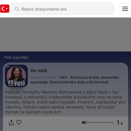
Pod yayınları
Ve vatě
Seznam Zprávy
|
394 - Akcie jsou drahé, ekonomika
zpomaluje. Které kontrolky dnes svítí červeně
Podcast novinářky Markéty Bidrmanové a jejích hostů z řad
investorů a odborníků. Poslechněte si konkrétní rady na téma
investic, inflace, úvěrů nebo hypoték. Finanční „kápezetka“ pro
všechny, kterým nejsou peníze ukradené. Nový díl každý
čtvrtek na Seznam Zprávách.
1
x
Ses