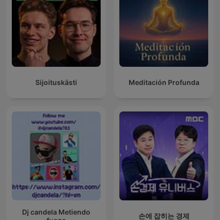
Sijoituskästi
Meditación Profunda
Dj candela Metiendo
손에 잡히는 경제