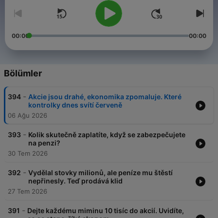
00:00
00:00
Bölümler
-
394
Akcie jsou drahé, ekonomika zpomaluje. Které
kontrolky dnes svítí červeně
06 Ağu 2026
-
393
Kolik skutečně zaplatíte, když se zabezpečujete
na penzi?
30 Tem 2026
-
392
Vydělal stovky milionů, ale peníze mu štěstí
nepřinesly. Teď prodává klid
27 Tem 2026
-
391
Dejte každému miminu 10 tisíc do akcií. Uvidíte,