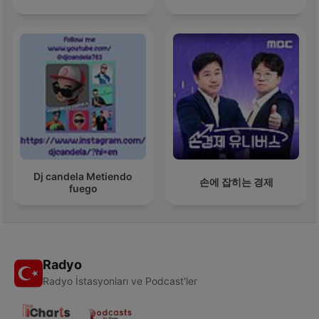
Dj candela Metiendo
손에 잡히는 경제
fuego
Radyo
Radyo İstasyonları ve Podcast'ler