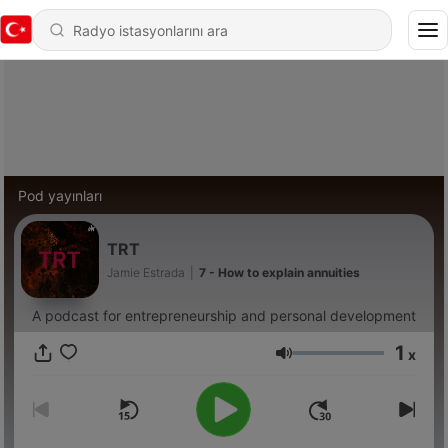
Pod yayınları
TRT
Jamie Estrada
|
7 - How to explain annuities
A podcast for entrepreneurship and personal development
1
x
Ses