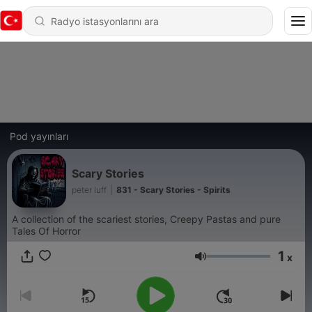
Pod yayınları
Scary Stories
peter luff
|
831 - Scary Stories - Spirits
A collection of the scariest stories, Creepy Pastas and pure
Tales Of Horror
1
x
Ses