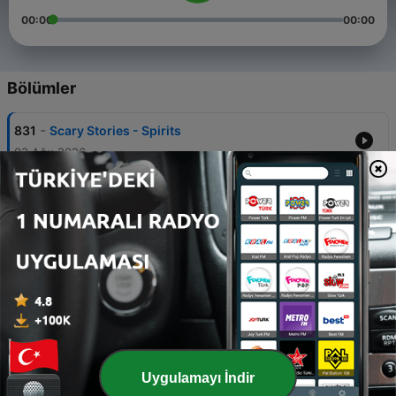
00:00
00:00
Bölümler
-
831
Scary Stories - Spirits
03 Ağu 2026
-
830
Scary Stories - Scorned
07 Ağu 2026
-
829
Scary Stories - The Boundary
07 Ağu 2026
-
828
Scary Stories - Epidemic
05 Ağu 2026
-
827
Scary Stories - The Fort
Uygulamayı İndir
04 Ağu 2026