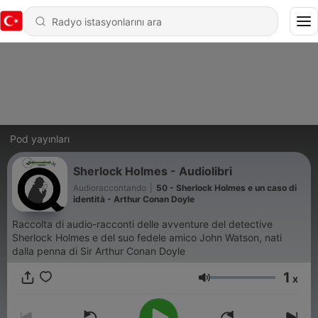
Pod yayınları
Sherlock Holmes - Audiolibri
Audioraccontando
|
50 - Sherlock Holmes e un caso di
identità - Arthur Conan Doyle
Raccolta di audio-racconti delle avventure del detective
Sherlock Holmes e del suo fedele amico John Watson, nati
dalla penna di Sir Arthur Conan Doyle
1
x
Ses